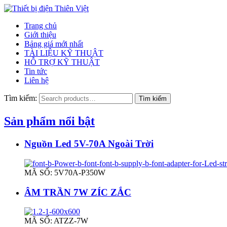
Trang chủ
Giới thiệu
Bảng giá mới nhất
TÀI LIỆU KỸ THUẬT
HỖ TRỢ KỸ THUẬT
Tin tức
Liên hệ
Tìm kiếm:
Sản phẩm nổi bật
Nguồn Led 5V-70A Ngoài Trời
MÃ SỐ: 5V70A-P350W
ÂM TRẦN 7W ZÍC ZẮC
MÃ SỐ: ATZZ-7W