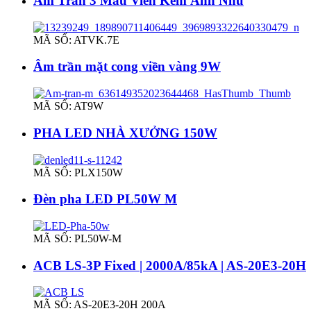
Âm Trần 3 Màu Viền Kem Ánh Nhũ
MÃ SỐ: ATVK.7E
Âm trần mặt cong viền vàng 9W
MÃ SỐ: AT9W
PHA LED NHÀ XƯỞNG 150W
MÃ SỐ: PLX150W
Đèn pha LED PL50W M
MÃ SỐ: PL50W-M
ACB LS-3P Fixed | 2000A/85kA | AS-20E3-20H
MÃ SỐ: AS-20E3-20H 200A