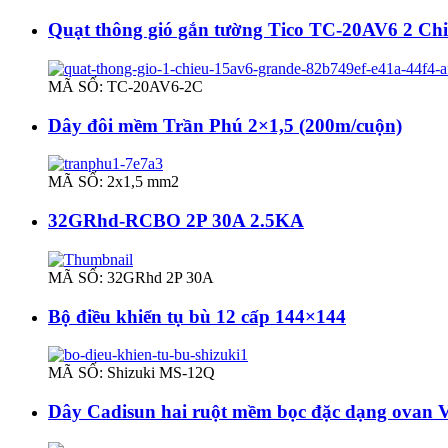
Quạt thông gió gắn tường Tico TC-20AV6 2 Ch
MÃ SỐ: TC-20AV6-2C
Dây đôi mềm Trần Phú 2×1,5 (200m/cuộn)
MÃ SỐ: 2x1,5 mm2
32GRhd-RCBO 2P 30A 2.5KA
MÃ SỐ: 32GRhd 2P 30A
Bộ điều khiển tụ bù 12 cấp 144×144
MÃ SỐ: Shizuki MS-12Q
Dây Cadisun hai ruột mềm bọc đặc dạng ovan