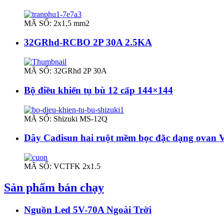
MÃ SỐ: 2x1,5 mm2
32GRhd-RCBO 2P 30A 2.5KA
MÃ SỐ: 32GRhd 2P 30A
Bộ điều khiển tụ bù 12 cấp 144×144
MÃ SỐ: Shizuki MS-12Q
Dây Cadisun hai ruột mềm bọc đặc dạng ovan
MÃ SỐ: VCTFK 2x1.5
Sản phẩm bán chạy
Nguồn Led 5V-70A Ngoài Trời