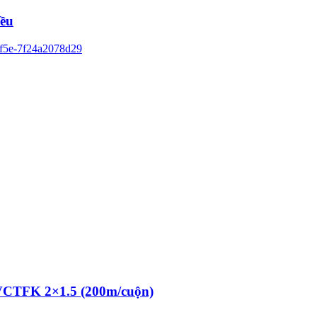
iều
 VCTFK 2×1.5 (200m/cuộn)