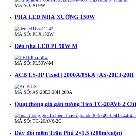
MÃ SỐ: AT9W
PHA LED NHÀ XƯỞNG 150W
MÃ SỐ: PLX150W
Đèn pha LED PL50W M
MÃ SỐ: PL50W-M
ACB LS-3P Fixed | 2000A/85kA | AS-20E3-20H
MÃ SỐ: AS-20E3-20H 200A
Quạt thông gió gắn tường Tico TC-20AV6 2 Ch
MÃ SỐ: TC-20AV6-2C
Dây đôi mềm Trần Phú 2×1,5 (200m/cuộn)