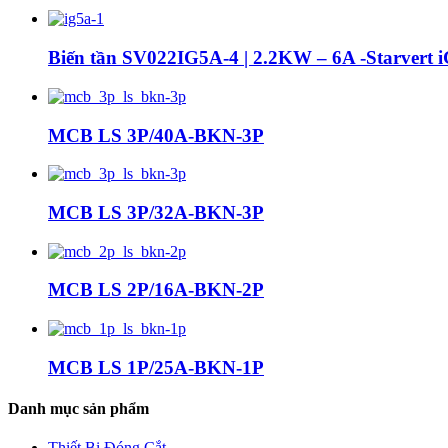
Biến tần SV022IG5A-4 | 2.2KW – 6A -Starvert
MCB LS 3P/40A-BKN-3P
MCB LS 3P/32A-BKN-3P
MCB LS 2P/16A-BKN-2P
MCB LS 1P/25A-BKN-1P
Danh mục sản phẩm
Thiết Bị Đóng Cắt