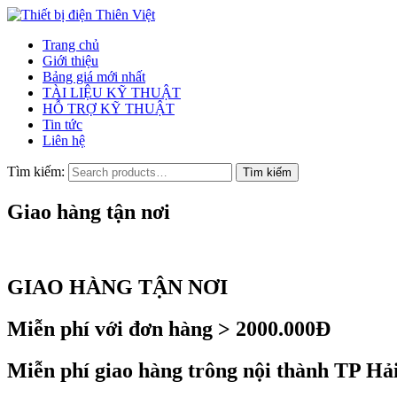
Trang chủ
Giới thiệu
Bảng giá mới nhất
TÀI LIỆU KỸ THUẬT
HỖ TRỢ KỸ THUẬT
Tin tức
Liên hệ
Tìm kiếm:
Giao hàng tận nơi
GIAO HÀNG TẬN NƠI
Miễn phí với đơn hàng > 2000.000Đ
Miễn phí giao hàng trông nội thành TP Hả