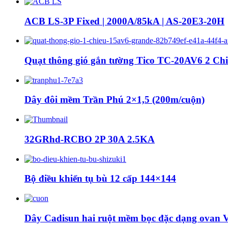
ACB LS-3P Fixed | 2000A/85kA | AS-20E3-20H
Quạt thông gió gắn tường Tico TC-20AV6 2 Ch
Dây đôi mềm Trần Phú 2×1,5 (200m/cuộn)
32GRhd-RCBO 2P 30A 2.5KA
Bộ điều khiển tụ bù 12 cấp 144×144
Dây Cadisun hai ruột mềm bọc đặc dạng ovan