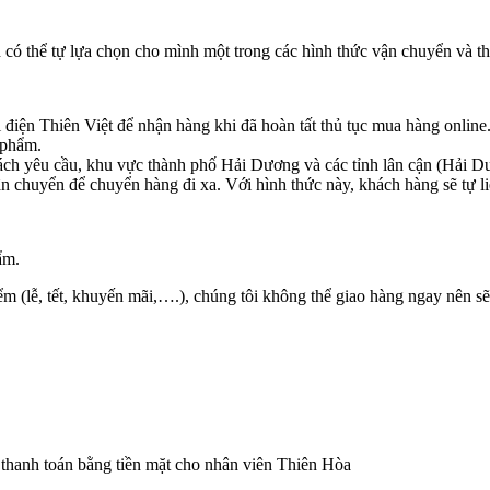
 có thể tự lựa chọn cho mình một trong các hình thức vận chuyển và th
iện Thiên Việt để nhận hàng khi đã hoàn tất thủ tục mua hàng onlin
 phẩm.
khách yêu cầu, khu vực thành phố Hải Dương và các tỉnh lân cận (Hả
chuyển để chuyển hàng đi xa. Với hình thức này, khách hàng sẽ tự li
ẩm.
iểm (lễ, tết, khuyến mãi,….), chúng tôi không thể giao hàng ngay nên
thanh toán bằng tiền mặt cho nhân viên Thiên Hòa