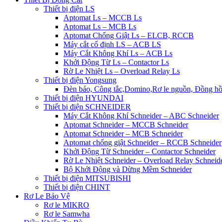
Thiết bị điện LS
Aptomat Ls – MCCB Ls
Aptomat Ls – MCB Ls
Aptomat Chống Giật Ls – ELCB, RCCB
Máy cắt cố định LS – ACB LS
Máy Cắt Không Khí Ls – ACB Ls
Khởi Động Từ Ls – Contactor Ls
Rờ Le Nhiệt Ls – Overload Relay Ls
Thiết bị điện Yongsung
Đèn báo, Công tắc,Domino,Rơ le nguồn, Đồng h
Thiết bị điện HYUNDAI
Thiết bị điện SCHNEIDER
Máy Cắt Không Khí Schneider – ABC Schneider
Aptomat Schneider – MCCB Schneider
Aptomat Schneider – MCB Schneider
Aptomat chống giật Schneider – RCCB Schneider
Khởi Động Từ Schneider – Contactor Schneider
Rờ Le Nhiệt Schneider – Overload Relay Schneid
Bộ Khởi Động và Dừng Mềm Schneider
Thiết bị điện MITSUBISHI
Thiết bị điện CHINT
Rơ Le Bảo Vệ
Rơ le MIKRO
Rơ le Samwha