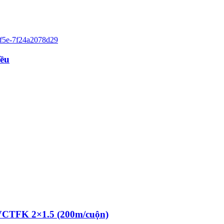
iều
 VCTFK 2×1.5 (200m/cuộn)