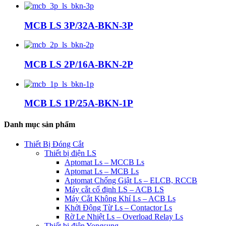
MCB LS 3P/32A-BKN-3P
MCB LS 2P/16A-BKN-2P
MCB LS 1P/25A-BKN-1P
Danh mục sản phẩm
Thiết Bị Đóng Cắt
Thiết bị điện LS
Aptomat Ls – MCCB Ls
Aptomat Ls – MCB Ls
Aptomat Chống Giật Ls – ELCB, RCCB
Máy cắt cố định LS – ACB LS
Máy Cắt Không Khí Ls – ACB Ls
Khởi Động Từ Ls – Contactor Ls
Rờ Le Nhiệt Ls – Overload Relay Ls
Thiết bị điện Yongsung