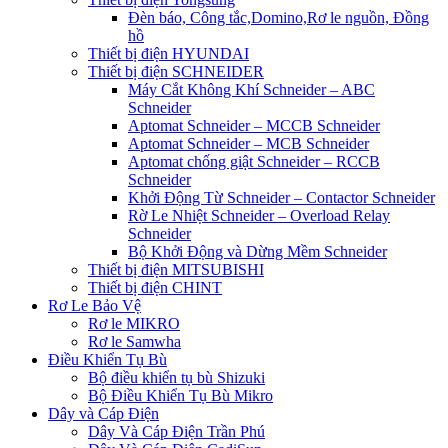
Đèn báo, Công tắc,Domino,Rơ le nguồn, Đồng
hồ
Thiết bị điện HYUNDAI
Thiết bị điện SCHNEIDER
Máy Cắt Không Khí Schneider – ABC
Schneider
Aptomat Schneider – MCCB Schneider
Aptomat Schneider – MCB Schneider
Aptomat chống giật Schneider – RCCB
Schneider
Khởi Động Từ Schneider – Contactor Schneider
Rờ Le Nhiệt Schneider – Overload Relay
Schneider
Bộ Khởi Động và Dừng Mềm Schneider
Thiết bị điện MITSUBISHI
Thiết bị điện CHINT
Rơ Le Bảo Vệ
Rơ le MIKRO
Rơ le Samwha
Điều Khiển Tụ Bù
Bộ điều khiển tụ bù Shizuki
Bộ Điều Khiển Tụ Bù Mikro
Dây và Cáp Điện
Dây Và Cáp Điện Trần Phú