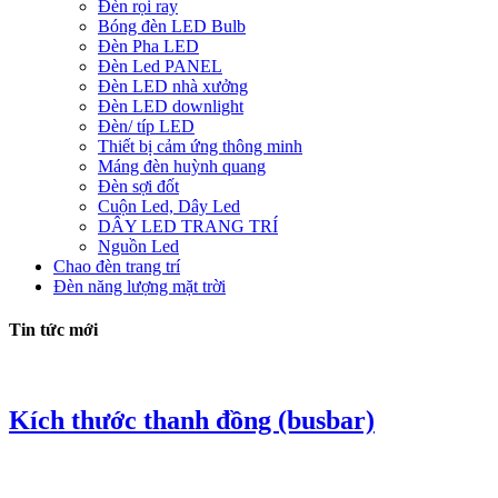
Đèn rọi ray
Bóng đèn LED Bulb
Đèn Pha LED
Đèn Led PANEL
Đèn LED nhà xưởng
Đèn LED downlight
Đèn/ típ LED
Thiết bị cảm ứng thông minh
Máng đèn huỳnh quang
Đèn sợi đốt
Cuộn Led, Dây Led
DÂY LED TRANG TRÍ
Nguồn Led
Chao đèn trang trí
Đèn năng lượng mặt trời
Tin tức mới
Kích thước thanh đồng (busbar)