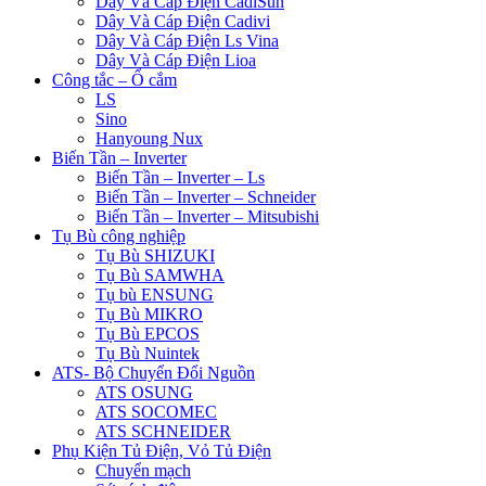
Dây Và Cáp Điện CadiSun
Dây Và Cáp Điện Cadivi
Dây Và Cáp Điện Ls Vina
Dây Và Cáp Điện Lioa
Công tắc – Ổ cắm
LS
Sino
Hanyoung Nux
Biến Tần – Inverter
Biến Tần – Inverter – Ls
Biến Tần – Inverter – Schneider
Biến Tần – Inverter – Mitsubishi
Tụ Bù công nghiệp
Tụ Bù SHIZUKI
Tụ Bù SAMWHA
Tụ bù ENSUNG
Tụ Bù MIKRO
Tụ Bù EPCOS
Tụ Bù Nuintek
ATS- Bộ Chuyển Đổi Nguồn
ATS OSUNG
ATS SOCOMEC
ATS SCHNEIDER
Phụ Kiện Tủ Điện, Vỏ Tủ Điện
Chuyển mạch