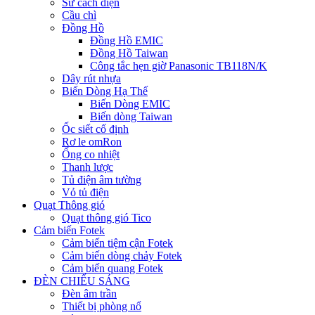
Sứ cách điện
Cầu chì
Đồng Hồ
Đồng Hồ EMIC
Đồng Hồ Taiwan
Công tắc hẹn giờ Panasonic TB118N/K
Dây rút nhựa
Biến Dòng Hạ Thế
Biến Dòng EMIC
Biến dòng Taiwan
Ốc siết cố định
Rơ le omRon
Ống co nhiệt
Thanh lược
Tủ điện âm tường
Vỏ tủ điện
Quạt Thông gió
Quạt thông gió Tico
Cảm biến Fotek
Cảm biến tiệm cận Fotek
Cảm biến dòng chảy Fotek
Cảm biến quang Fotek
ĐÈN CHIẾU SÁNG
Đèn âm trần
Thiết bị phòng nổ