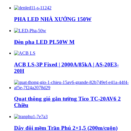
PHA LED NHÀ XƯỞNG 150W
Đèn pha LED PL50W M
ACB LS-3P Fixed | 2000A/85kA | AS-20E3-
20H
Quạt thông gió gắn tường Tico TC-20AV6 2
Chiều
Dây đôi mềm Trần Phú 2×1,5 (200m/cuộn)