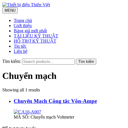
MENU
Trang chủ
Giới thiệu
Bảng giá mới nhất
TÀI LIỆU KỸ THUẬT
HỖ TRỢ KỸ THUẬT
Tin tức
Liên hệ
Tìm kiếm:
Chuyển mạch
Showing all 1 results
Chuyển Mạch Công tắc Vôn-Ampe
MÃ SỐ: Chuyển mạch Voltmeter