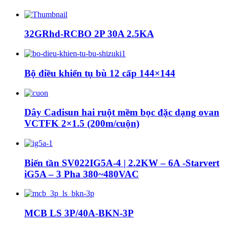
32GRhd-RCBO 2P 30A 2.5KA
Bộ điều khiển tụ bù 12 cấp 144×144
Dây Cadisun hai ruột mềm bọc đặc dạng ovan
VCTFK 2×1.5 (200m/cuộn)
Biến tần SV022IG5A-4 | 2.2KW – 6A -Starvert
iG5A – 3 Pha 380~480VAC
MCB LS 3P/40A-BKN-3P