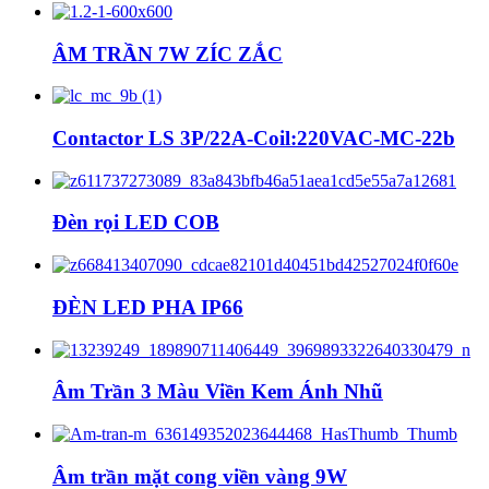
ÂM TRẦN 7W ZÍC ZẮC
Contactor LS 3P/22A-Coil:220VAC-MC-22b
Đèn rọi LED COB
ĐÈN LED PHA IP66
Âm Trần 3 Màu Viền Kem Ánh Nhũ
Âm trần mặt cong viền vàng 9W