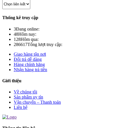
Thống kê truy cập
3
Đang online:
48
Hôm nay:
128
Hôm qua:
286617
Tổng lượt truy cập:
Giao hàng tận nơi
Đổi trả dễ dàng
Hàng chính hãng
Nhận hàng trả tiền
Giới thiệu
Về chúng tôi
Sản phẩm uy tín
Vận chuyển – Thanh toán
Liên hệ