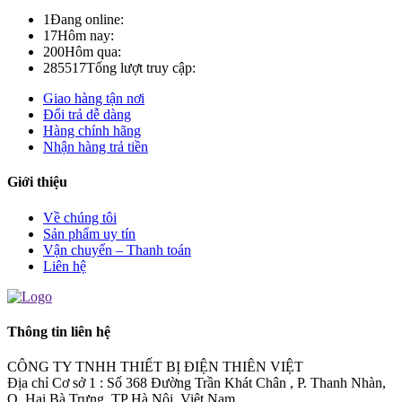
1
Đang online:
17
Hôm nay:
200
Hôm qua:
285517
Tổng lượt truy cập:
Giao hàng tận nơi
Đổi trả dễ dàng
Hàng chính hãng
Nhận hàng trả tiền
Giới thiệu
Về chúng tôi
Sản phẩm uy tín
Vận chuyển – Thanh toán
Liên hệ
Thông tin liên hệ
CÔNG TY TNHH THIẾT BỊ ĐIỆN THIÊN VIỆT
Địa chỉ Cơ sở 1 : Số 368 Đường Trần Khát Chân , P. Thanh Nhàn,
Q. Hai Bà Trưng, TP Hà Nội, Việt Nam.