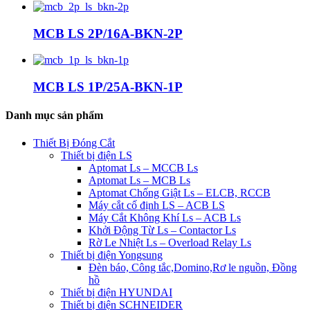
MCB LS 2P/16A-BKN-2P
MCB LS 1P/25A-BKN-1P
Danh mục sản phẩm
Thiết Bị Đóng Cắt
Thiết bị điện LS
Aptomat Ls – MCCB Ls
Aptomat Ls – MCB Ls
Aptomat Chống Giật Ls – ELCB, RCCB
Máy cắt cố định LS – ACB LS
Máy Cắt Không Khí Ls – ACB Ls
Khởi Động Từ Ls – Contactor Ls
Rờ Le Nhiệt Ls – Overload Relay Ls
Thiết bị điện Yongsung
Đèn báo, Công tắc,Domino,Rơ le nguồn, Đồng
hồ
Thiết bị điện HYUNDAI
Thiết bị điện SCHNEIDER