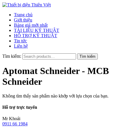
Trang chủ
Giới thiệu
Bảng giá mới nhất
TÀI LIỆU KỸ THUẬT
HỖ TRỢ KỸ THUẬT
Tin tức
Liên hệ
Tìm kiếm:
Aptomat Schneider - MCB
Schneider
Không tìm thấy sản phẩm nào khớp với lựa chọn của bạn.
Hỗ trợ trực tuyến
Mr Khoái
0911 66 1984