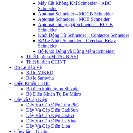
Máy Cắt Không Khí Schneider – ABC
Schneider
Aptomat Schneider – MCCB Schneider
Aptomat Schneider – MCB Schneider
Aptomat chống giật Schneider – RCCB
Schneider
Khởi Động Từ Schneider – Contactor Schneider
Rờ Le Nhiệt Schneider – Overload Relay
Schneider
Bộ Khởi Động và Dừng Mềm Schneider
Thiết bị điện MITSUBISHI
Thiết bị điện CHINT
Rơ Le Bảo Vệ
Rơ le MIKRO
Rơ le Samwha
Điều Khiển Tụ Bù
Bộ điều khiển tụ bù Shizuki
Bộ Điều Khiển Tụ Bù Mikro
Dây và Cáp Điện
Dây Và Cáp Điện Trần Phú
Dây Và Cáp Điện CadiSun
Dây Và Cáp Điện Cadivi
Dây Và Cáp Điện Ls Vina
Dây Và Cáp Điện Lioa
Công tắc – Ổ cắm