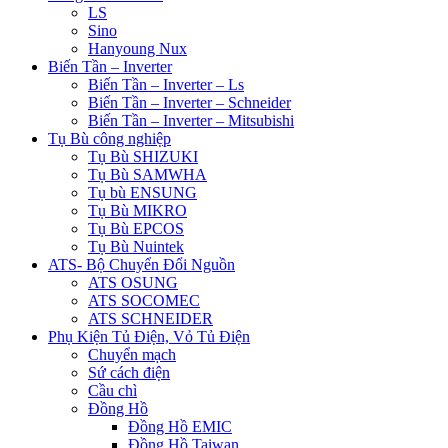
LS
Sino
Hanyoung Nux
Biến Tần – Inverter
Biến Tần – Inverter – Ls
Biến Tần – Inverter – Schneider
Biến Tần – Inverter – Mitsubishi
Tụ Bù công nghiệp
Tụ Bù SHIZUKI
Tụ Bù SAMWHA
Tụ bù ENSUNG
Tụ Bù MIKRO
Tụ Bù EPCOS
Tụ Bù Nuintek
ATS- Bộ Chuyển Đổi Nguồn
ATS OSUNG
ATS SOCOMEC
ATS SCHNEIDER
Phụ Kiện Tủ Điện, Vỏ Tủ Điện
Chuyển mạch
Sứ cách điện
Cầu chì
Đồng Hồ
Đồng Hồ EMIC
Đồng Hồ Taiwan