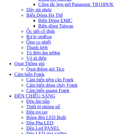
Công tắc hẹn giờ Panasonic TB118N/K
Dây rút nhựa
Biến Dòng Hạ Thế
Biến Dòng EMIC
Biến dòng Taiwan
Ốc siết cố định
Rơ le omRon
Ống co nhiệt
Thanh lược
Tủ điện âm tường
Vỏ tủ điện
Quạt Thông gió
Quạt thông gió Tico
Cảm biến Fotek
Cảm biến tiệm cận Fotek
Cảm biến dòng chảy Fotek
Cảm biến quang Fotek
ĐÈN CHIẾU SÁNG
Đèn âm trần
Thiết bị phòng nổ
Đèn rọi ray
Bóng đèn LED Bulb
Đèn Pha LED
Đèn Led PANEL
Đèn LED nhà xưởng