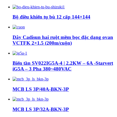
Bộ điều khiển tụ bù 12 cấp 144×144
Dây Cadisun hai ruột mềm bọc đặc dạng ovan
VCTFK 2×1.5 (200m/cuộn)
Biến tần SV022IG5A-4 | 2.2KW – 6A -Starvert
iG5A – 3 Pha 380~480VAC
MCB LS 3P/40A-BKN-3P
MCB LS 3P/32A-BKN-3P