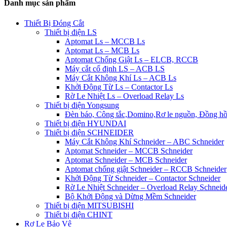
Danh mục sản phẩm
Thiết Bị Đóng Cắt
Thiết bị điện LS
Aptomat Ls – MCCB Ls
Aptomat Ls – MCB Ls
Aptomat Chống Giật Ls – ELCB, RCCB
Máy cắt cố định LS – ACB LS
Máy Cắt Không Khí Ls – ACB Ls
Khởi Động Từ Ls – Contactor Ls
Rờ Le Nhiệt Ls – Overload Relay Ls
Thiết bị điện Yongsung
Đèn báo, Công tắc,Domino,Rơ le nguồn, Đồng h
Thiết bị điện HYUNDAI
Thiết bị điện SCHNEIDER
Máy Cắt Không Khí Schneider – ABC Schneider
Aptomat Schneider – MCCB Schneider
Aptomat Schneider – MCB Schneider
Aptomat chống giật Schneider – RCCB Schneider
Khởi Động Từ Schneider – Contactor Schneider
Rờ Le Nhiệt Schneider – Overload Relay Schneid
Bộ Khởi Động và Dừng Mềm Schneider
Thiết bị điện MITSUBISHI
Thiết bị điện CHINT
Rơ Le Bảo Vệ