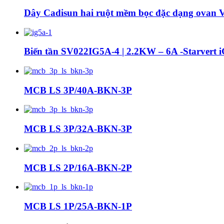
Dây Cadisun hai ruột mềm bọc đặc dạng ovan
Biến tần SV022IG5A-4 | 2.2KW – 6A -Starvert
MCB LS 3P/40A-BKN-3P
MCB LS 3P/32A-BKN-3P
MCB LS 2P/16A-BKN-2P
MCB LS 1P/25A-BKN-1P