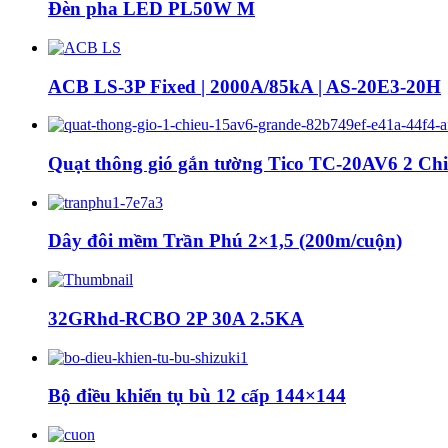
Đèn pha LED PL50W M
ACB LS-3P Fixed | 2000A/85kA | AS-20E3-20H
Quạt thông gió gắn tường Tico TC-20AV6 2 Ch
Dây đôi mềm Trần Phú 2×1,5 (200m/cuộn)
32GRhd-RCBO 2P 30A 2.5KA
Bộ điều khiển tụ bù 12 cấp 144×144