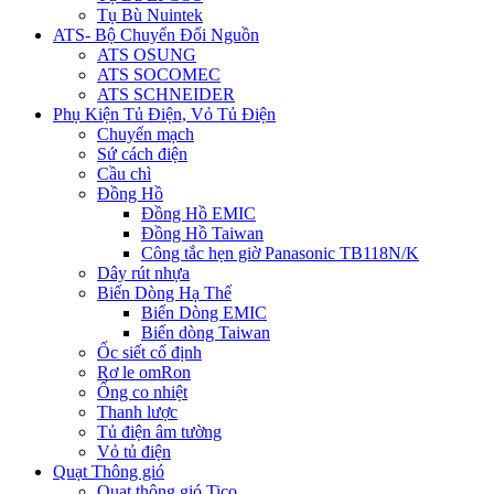
Tụ Bù Nuintek
ATS- Bộ Chuyển Đổi Nguồn
ATS OSUNG
ATS SOCOMEC
ATS SCHNEIDER
Phụ Kiện Tủ Điện, Vỏ Tủ Điện
Chuyển mạch
Sứ cách điện
Cầu chì
Đồng Hồ
Đồng Hồ EMIC
Đồng Hồ Taiwan
Công tắc hẹn giờ Panasonic TB118N/K
Dây rút nhựa
Biến Dòng Hạ Thế
Biến Dòng EMIC
Biến dòng Taiwan
Ốc siết cố định
Rơ le omRon
Ống co nhiệt
Thanh lược
Tủ điện âm tường
Vỏ tủ điện
Quạt Thông gió
Quạt thông gió Tico