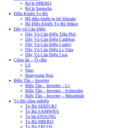
Rơ le MIKRO
Rơ le Samwha
Điều Khiển Tụ Bù
Bộ điều khiển tụ bù Shizuki
Bộ Điều Khiển Tụ Bù Mikro
Dây và Cáp Điện
Dây Và Cáp Điện Trần Phú
Dây Và Cáp Điện CadiSun
Dây Và Cáp Điện Cadivi
Dây Và Cáp Điện Ls Vina
Dây Và Cáp Điện Lioa
Công tắc – Ổ cắm
LS
Sino
Hanyoung Nux
Biến Tần – Inverter
Biến Tần – Inverter – Ls
Biến Tần – Inverter – Schneider
Biến Tần – Inverter – Mitsubishi
Tụ Bù công nghiệp
Tụ Bù SHIZUKI
Tụ Bù SAMWHA
Tụ bù ENSUNG
Tụ Bù MIKRO
Tụ Bù EPCOS