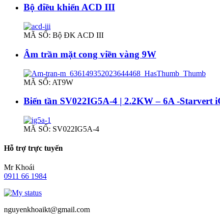
Bộ điều khiển ACD III
MÃ SỐ: Bộ ĐK ACD III
Âm trần mặt cong viền vàng 9W
MÃ SỐ: AT9W
Biến tần SV022IG5A-4 | 2.2KW – 6A -Starvert
MÃ SỐ: SV022IG5A-4
Hỗ trợ trực tuyến
Mr Khoái
0911 66 1984
nguyenkhoaikt@gmail.com