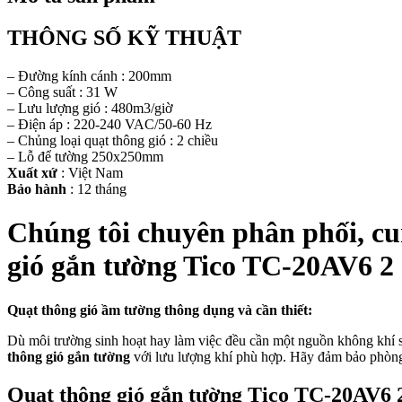
THÔNG SỐ KỸ THUẬT
– Đường kính cánh : 200mm
– Công suất : 31 W
– Lưu lượng gió : 480m3/giờ
– Điện áp : 220-240 VAC/50-60 Hz
– Chủng loại quạt thông gió : 2 chiều
– Lỗ để tường 250x250mm
Xuất xứ
: Việt Nam
Bảo hành
: 12 tháng
Chúng tôi chuyên phân phối, cung
gió gắn tường Tico TC-20AV6 2
Quạt thông gió ầm tường thông dụng và cần thiết:
Dù môi trường sinh hoạt hay làm việc đều cần một nguồn không khí sạ
thông gió gắn tường
với lưu lượng khí phù hợp. Hãy đảm bảo phòng 
Quạt thông gió gắn tường Tico TC-20AV6 