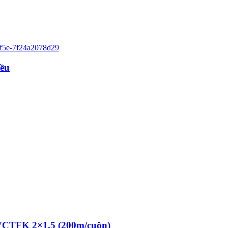
iều
 VCTFK 2×1.5 (200m/cuộn)