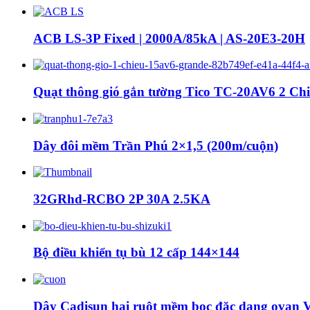
ACB LS-3P Fixed | 2000A/85kA | AS-20E3-20H
Quạt thông gió gắn tường Tico TC-20AV6 2 Ch
Dây đôi mềm Trần Phú 2×1,5 (200m/cuộn)
32GRhd-RCBO 2P 30A 2.5KA
Bộ điều khiển tụ bù 12 cấp 144×144
Dây Cadisun hai ruột mềm bọc đặc dạng ovan