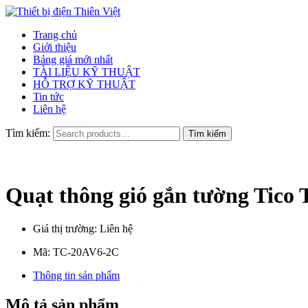
Trang chủ
Giới thiệu
Bảng giá mới nhất
TÀI LIỆU KỸ THUẬT
HỖ TRỢ KỸ THUẬT
Tin tức
Liên hệ
Tìm kiếm:
Quạt thông gió gắn tường Tico
Giá thị trường: Liên hệ
Mã:
TC-20AV6-2C
Thông tin sản phẩm
Mô tả sản phẩm