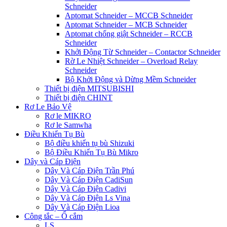
Schneider
Aptomat Schneider – MCCB Schneider
Aptomat Schneider – MCB Schneider
Aptomat chống giật Schneider – RCCB
Schneider
Khởi Động Từ Schneider – Contactor Schneider
Rờ Le Nhiệt Schneider – Overload Relay
Schneider
Bộ Khởi Động và Dừng Mềm Schneider
Thiết bị điện MITSUBISHI
Thiết bị điện CHINT
Rơ Le Bảo Vệ
Rơ le MIKRO
Rơ le Samwha
Điều Khiển Tụ Bù
Bộ điều khiển tụ bù Shizuki
Bộ Điều Khiển Tụ Bù Mikro
Dây và Cáp Điện
Dây Và Cáp Điện Trần Phú
Dây Và Cáp Điện CadiSun
Dây Và Cáp Điện Cadivi
Dây Và Cáp Điện Ls Vina
Dây Và Cáp Điện Lioa
Công tắc – Ổ cắm
LS