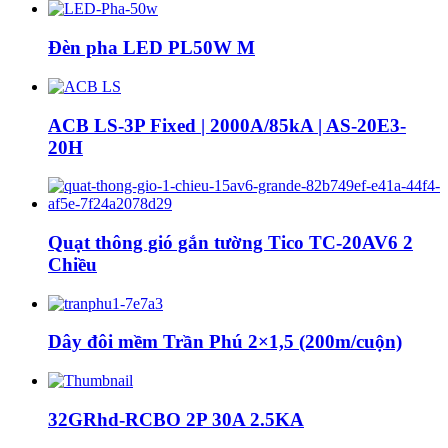
Đèn pha LED PL50W M
ACB LS-3P Fixed | 2000A/85kA | AS-20E3-
20H
Quạt thông gió gắn tường Tico TC-20AV6 2
Chiều
Dây đôi mềm Trần Phú 2×1,5 (200m/cuộn)
32GRhd-RCBO 2P 30A 2.5KA