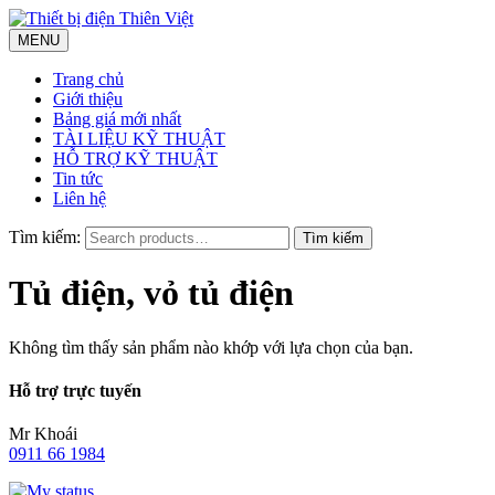
MENU
Trang chủ
Giới thiệu
Bảng giá mới nhất
TÀI LIỆU KỸ THUẬT
HỖ TRỢ KỸ THUẬT
Tin tức
Liên hệ
Tìm kiếm:
Tủ điện, vỏ tủ điện
Không tìm thấy sản phẩm nào khớp với lựa chọn của bạn.
Hỗ trợ trực tuyến
Mr Khoái
0911 66 1984