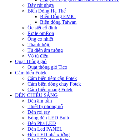
Dây rút nhựa
Biến Dòng Hạ Thế
Biến Dòng EMIC
Biến dòng Taiwan
Ốc siết cố định
Rơ le omRon
Ống co nhiệt
Thanh lược
Tủ điện âm tường
Vỏ tủ điện
Quạt Thông gió
Quạt thông gió Tico
Cảm biến Fotek
Cảm biến tiệm cận Fotek
Cảm biến dòng chảy Fotek
Cảm biến quang Fotek
ĐÈN CHIẾU SÁNG
Đèn âm trần
Thiết bị phòng nổ
Đèn rọi ray
Bóng đèn LED Bulb
Đèn Pha LED
Đèn Led PANEL
Đèn LED nhà xưởng