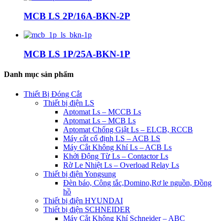
MCB LS 2P/16A-BKN-2P
MCB LS 1P/25A-BKN-1P
Danh mục sản phẩm
Thiết Bị Đóng Cắt
Thiết bị điện LS
Aptomat Ls – MCCB Ls
Aptomat Ls – MCB Ls
Aptomat Chống Giật Ls – ELCB, RCCB
Máy cắt cố định LS – ACB LS
Máy Cắt Không Khí Ls – ACB Ls
Khởi Động Từ Ls – Contactor Ls
Rờ Le Nhiệt Ls – Overload Relay Ls
Thiết bị điện Yongsung
Đèn báo, Công tắc,Domino,Rơ le nguồn, Đồng
hồ
Thiết bị điện HYUNDAI
Thiết bị điện SCHNEIDER
Máy Cắt Không Khí Schneider – ABC