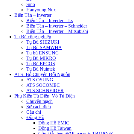
Sino
Hanyoung Nux
Biến Tần – Inverter
Biến Tần – Inverter – Ls
Biến Tần – Inverter – Schneider
Biến Tần – Inverter – Mitsubishi
Tụ Bù công nghiệp
Tụ Bù SHIZUKI
Tụ Bù SAMWHA
Tụ bù ENSUNG
Tụ Bù MIKRO
Tụ Bù EPCOS
Tụ Bù Nuintek
ATS- Bộ Chuyển Đổi Nguồn
ATS OSUNG
ATS SOCOMEC
ATS SCHNEIDER
Phụ Kiện Tủ Điện, Vỏ Tủ Điện
Chuyển mạch
Sứ cách điện
Cầu chì
Đồng Hồ
Đồng Hồ EMIC
Đồng Hồ Taiwan
Công tắc hẹn giờ Panasonic TB118N/K