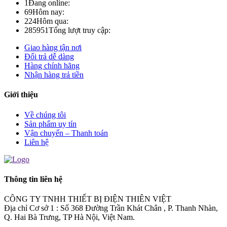
1
Đang online:
69
Hôm nay:
224
Hôm qua:
285951
Tổng lượt truy cập:
Giao hàng tận nơi
Đổi trả dễ dàng
Hàng chính hãng
Nhận hàng trả tiền
Giới thiệu
Về chúng tôi
Sản phẩm uy tín
Vận chuyển – Thanh toán
Liên hệ
Thông tin liên hệ
CÔNG TY TNHH THIẾT BỊ ĐIỆN THIÊN VIỆT
Địa chỉ Cơ sở 1 : Số 368 Đường Trần Khát Chân , P. Thanh Nhàn,
Q. Hai Bà Trưng, TP Hà Nội, Việt Nam.