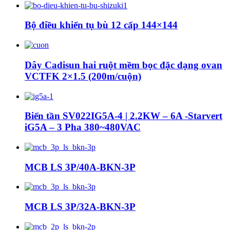
Bộ điều khiển tụ bù 12 cấp 144×144
Dây Cadisun hai ruột mềm bọc đặc dạng ovan
VCTFK 2×1.5 (200m/cuộn)
Biến tần SV022IG5A-4 | 2.2KW – 6A -Starvert
iG5A – 3 Pha 380~480VAC
MCB LS 3P/40A-BKN-3P
MCB LS 3P/32A-BKN-3P