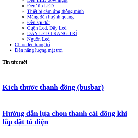
Đèn LED downlight
Đèn/ típ LED
Thiết bị cảm ứng thông minh
Máng đèn huỳnh quang
Đèn sợi đốt
Cuộn Led, Dây Led
DÂY LED TRANG TRÍ
Nguồn Led
Chao đèn trang trí
Đèn năng lượng mặt trời
Tin tức mới
Kích thước thanh đồng (busbar)
Hướng dẫn lựa chọn thanh cái đồng khi
lắp đặt tủ điện