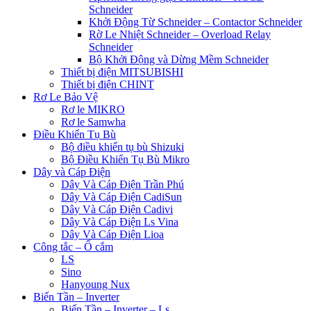
Schneider
Khởi Động Từ Schneider – Contactor Schneider
Rờ Le Nhiệt Schneider – Overload Relay
Schneider
Bộ Khởi Động và Dừng Mềm Schneider
Thiết bị điện MITSUBISHI
Thiết bị điện CHINT
Rơ Le Bảo Vệ
Rơ le MIKRO
Rơ le Samwha
Điều Khiển Tụ Bù
Bộ điều khiển tụ bù Shizuki
Bộ Điều Khiển Tụ Bù Mikro
Dây và Cáp Điện
Dây Và Cáp Điện Trần Phú
Dây Và Cáp Điện CadiSun
Dây Và Cáp Điện Cadivi
Dây Và Cáp Điện Ls Vina
Dây Và Cáp Điện Lioa
Công tắc – Ổ cắm
LS
Sino
Hanyoung Nux
Biến Tần – Inverter
Biến Tần – Inverter – Ls