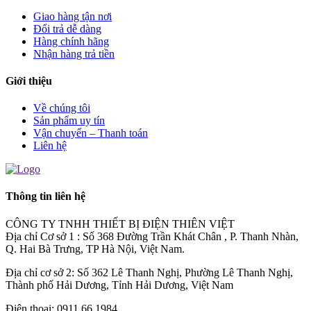
Giao hàng tận nơi
Đổi trả dễ dàng
Hàng chính hãng
Nhận hàng trả tiền
Giới thiệu
Về chúng tôi
Sản phẩm uy tín
Vận chuyển – Thanh toán
Liên hệ
Thông tin liên hệ
CÔNG TY TNHH THIẾT BỊ ĐIỆN THIÊN VIỆT
Địa chỉ Cơ sở 1 : Số 368 Đường Trần Khát Chân , P. Thanh Nhàn,
Q. Hai Bà Trưng, TP Hà Nội, Việt Nam.
Địa chỉ cơ sở 2: Số 362 Lê Thanh Nghị, Phường Lê Thanh Nghị,
Thành phố Hải Dương, Tỉnh Hải Dương, Việt Nam
Điện thoại: 0911 66 1984