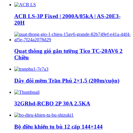
ACB LS-3P Fixed | 2000A/85kA | AS-20E3-
20H
Quạt thông gió gắn tường Tico TC-20AV6 2
Chiều
Dây đôi mềm Trần Phú 2×1,5 (200m/cuộn)
32GRhd-RCBO 2P 30A 2.5KA
Bộ điều khiển tụ bù 12 cấp 144×144