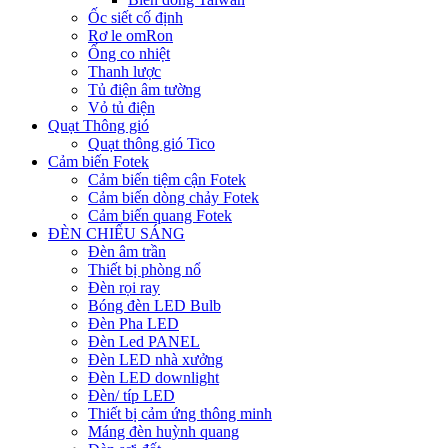
Ốc siết cố định
Rơ le omRon
Ống co nhiệt
Thanh lược
Tủ điện âm tường
Vỏ tủ điện
Quạt Thông gió
Quạt thông gió Tico
Cảm biến Fotek
Cảm biến tiệm cận Fotek
Cảm biến dòng chảy Fotek
Cảm biến quang Fotek
ĐÈN CHIẾU SÁNG
Đèn âm trần
Thiết bị phòng nổ
Đèn rọi ray
Bóng đèn LED Bulb
Đèn Pha LED
Đèn Led PANEL
Đèn LED nhà xưởng
Đèn LED downlight
Đèn/ típ LED
Thiết bị cảm ứng thông minh
Máng đèn huỳnh quang