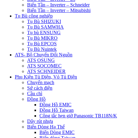
Biến Tần – Inverter – Schneider
Biến Tần – Inverter – Mitsubishi
Tụ Bù công nghiệp
Tụ Bù SHIZUKI
Tụ Bù SAMWHA
Tụ bù ENSUNG
Tụ Bù MIKRO
Tụ Bù EPCOS
Tụ Bù Nuintek
ATS- Bộ Chuyển Đổi Nguồn
ATS OSUNG
ATS SOCOMEC
ATS SCHNEIDER
Phụ Kiện Tủ Điện, Vỏ Tủ Điện
Chuyển mạch
Sứ cách điện
Cầu chì
Đồng Hồ
Đồng Hồ EMIC
Đồng Hồ Taiwan
Công tắc hẹn giờ Panasonic TB118N/K
Dây rút nhựa
Biến Dòng Hạ Thế
Biến Dòng EMIC
Biến dòng Taiwan