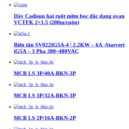
Dây Cadisun hai ruột mềm bọc đặc dạng ovan
VCTFK 2×1.5 (200m/cuộn)
Biến tần SV022IG5A-4 | 2.2KW – 6A -Starvert
iG5A – 3 Pha 380~480VAC
MCB LS 3P/40A-BKN-3P
MCB LS 3P/32A-BKN-3P
MCB LS 2P/16A-BKN-2P