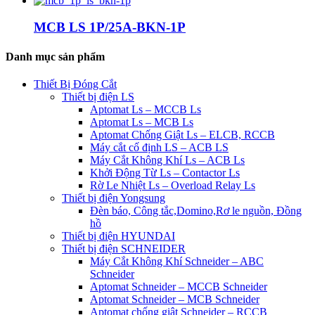
MCB LS 1P/25A-BKN-1P
Danh mục sản phẩm
Thiết Bị Đóng Cắt
Thiết bị điện LS
Aptomat Ls – MCCB Ls
Aptomat Ls – MCB Ls
Aptomat Chống Giật Ls – ELCB, RCCB
Máy cắt cố định LS – ACB LS
Máy Cắt Không Khí Ls – ACB Ls
Khởi Động Từ Ls – Contactor Ls
Rờ Le Nhiệt Ls – Overload Relay Ls
Thiết bị điện Yongsung
Đèn báo, Công tắc,Domino,Rơ le nguồn, Đồng
hồ
Thiết bị điện HYUNDAI
Thiết bị điện SCHNEIDER
Máy Cắt Không Khí Schneider – ABC
Schneider
Aptomat Schneider – MCCB Schneider
Aptomat Schneider – MCB Schneider
Aptomat chống giật Schneider – RCCB