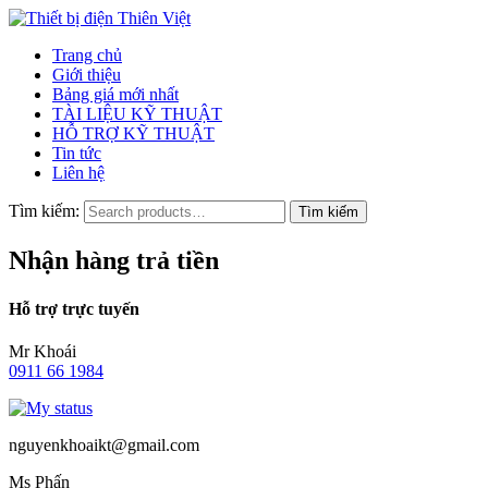
Trang chủ
Giới thiệu
Bảng giá mới nhất
TÀI LIỆU KỸ THUẬT
HỖ TRỢ KỸ THUẬT
Tin tức
Liên hệ
Tìm kiếm:
Nhận hàng trả tiền
Hỗ trợ trực tuyến
Mr Khoái
0911 66 1984
nguyenkhoaikt@gmail.com
Ms Phấn