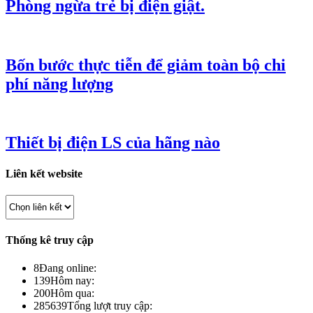
Phòng ngừa trẻ bị điện giật.
Bốn bước thực tiễn để giảm toàn bộ chi
phí năng lượng
Thiết bị điện LS của hãng nào
Liên kết website
Thống kê truy cập
8
Đang online:
139
Hôm nay:
200
Hôm qua:
285639
Tổng lượt truy cập: