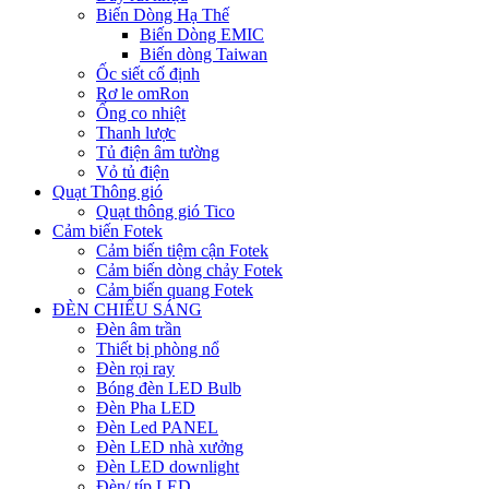
Biến Dòng Hạ Thế
Biến Dòng EMIC
Biến dòng Taiwan
Ốc siết cố định
Rơ le omRon
Ống co nhiệt
Thanh lược
Tủ điện âm tường
Vỏ tủ điện
Quạt Thông gió
Quạt thông gió Tico
Cảm biến Fotek
Cảm biến tiệm cận Fotek
Cảm biến dòng chảy Fotek
Cảm biến quang Fotek
ĐÈN CHIẾU SÁNG
Đèn âm trần
Thiết bị phòng nổ
Đèn rọi ray
Bóng đèn LED Bulb
Đèn Pha LED
Đèn Led PANEL
Đèn LED nhà xưởng
Đèn LED downlight
Đèn/ típ LED