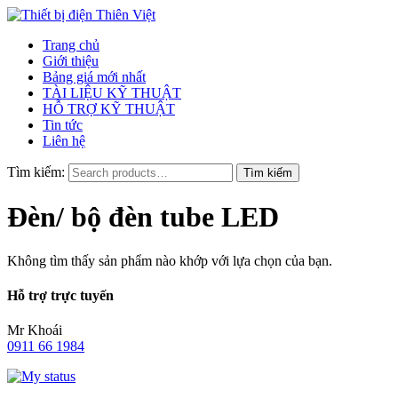
Trang chủ
Giới thiệu
Bảng giá mới nhất
TÀI LIỆU KỸ THUẬT
HỖ TRỢ KỸ THUẬT
Tin tức
Liên hệ
Tìm kiếm:
Đèn/ bộ đèn tube LED
Không tìm thấy sản phẩm nào khớp với lựa chọn của bạn.
Hỗ trợ trực tuyến
Mr Khoái
0911 66 1984