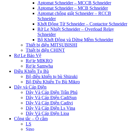
Aptomat Schneider – MCCB Schneider
Aptomat Schneider – MCB Schneider
Aptomat chống giật Schneider – RCCB
Schneider
Khởi Động Từ Schneider – Contactor Schneider
Rờ Le Nhiệt Schneider – Overload Relay
Schneider
Bộ Khởi Động và Dừng Mềm Schneider
Thiết bị điện MITSUBISHI
Thiết bị điện CHINT
Rơ Le Bảo Vệ
Rơ le MIKRO
Rơ le Samwha
Điều Khiển Tụ Bù
Bộ điều khiển tụ bù Shizuki
Bộ Điều Khiển Tụ Bù Mikro
Dây và Cáp Điện
Dây Và Cáp Điện Trần Phú
Dây Và Cáp Điện CadiSun
Dây Và Cáp Điện Cadivi
Dây Và Cáp Điện Ls Vina
Dây Và Cáp Điện Lioa
Công tắc – Ổ cắm
LS
Sino