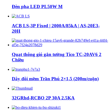
Đèn pha LED PL50W M
ACB LS-3P Fixed | 2000A/85kA | AS-20E3-
20H
Quạt thông gió gắn tường Tico TC-20AV6 2
Chiều
Dây đôi mềm Trần Phú 2×1,5 (200m/cuộn)
32GRhd-RCBO 2P 30A 2.5KA