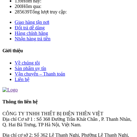
139
Hôm nay:
200
Hôm qua:
285639
Tổng lượt truy cập:
Giao hàng tận nơi
Đổi trả dễ dàng
Hàng chính hãng
Nhận hàng trả tiền
Giới thiệu
Về chúng tôi
Sản phẩm uy tín
Vận chuyển – Thanh toán
Liên hệ
Thông tin liên hệ
CÔNG TY TNHH THIẾT BỊ ĐIỆN THIÊN VIỆT
Địa chỉ Cơ sở 1 : Số 368 Đường Trần Khát Chân , P. Thanh Nhàn,
Q. Hai Bà Trưng, TP Hà Nội, Việt Nam.
Địa chỉ cơ sở 2: Số 362 Lê Thanh Nghị, Phường Lê Thanh Nghị,