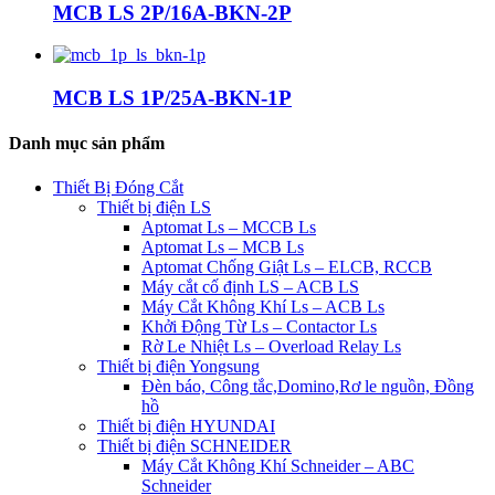
MCB LS 2P/16A-BKN-2P
MCB LS 1P/25A-BKN-1P
Danh mục sản phẩm
Thiết Bị Đóng Cắt
Thiết bị điện LS
Aptomat Ls – MCCB Ls
Aptomat Ls – MCB Ls
Aptomat Chống Giật Ls – ELCB, RCCB
Máy cắt cố định LS – ACB LS
Máy Cắt Không Khí Ls – ACB Ls
Khởi Động Từ Ls – Contactor Ls
Rờ Le Nhiệt Ls – Overload Relay Ls
Thiết bị điện Yongsung
Đèn báo, Công tắc,Domino,Rơ le nguồn, Đồng
hồ
Thiết bị điện HYUNDAI
Thiết bị điện SCHNEIDER
Máy Cắt Không Khí Schneider – ABC
Schneider