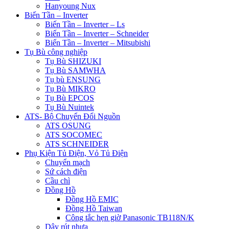
Hanyoung Nux
Biến Tần – Inverter
Biến Tần – Inverter – Ls
Biến Tần – Inverter – Schneider
Biến Tần – Inverter – Mitsubishi
Tụ Bù công nghiệp
Tụ Bù SHIZUKI
Tụ Bù SAMWHA
Tụ bù ENSUNG
Tụ Bù MIKRO
Tụ Bù EPCOS
Tụ Bù Nuintek
ATS- Bộ Chuyển Đổi Nguồn
ATS OSUNG
ATS SOCOMEC
ATS SCHNEIDER
Phụ Kiện Tủ Điện, Vỏ Tủ Điện
Chuyển mạch
Sứ cách điện
Cầu chì
Đồng Hồ
Đồng Hồ EMIC
Đồng Hồ Taiwan
Công tắc hẹn giờ Panasonic TB118N/K
Dây rút nhựa