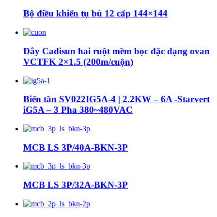
Bộ điều khiển tụ bù 12 cấp 144×144
Dây Cadisun hai ruột mềm bọc đặc dạng ovan
VCTFK 2×1.5 (200m/cuộn)
Biến tần SV022IG5A-4 | 2.2KW – 6A -Starvert
iG5A – 3 Pha 380~480VAC
MCB LS 3P/40A-BKN-3P
MCB LS 3P/32A-BKN-3P