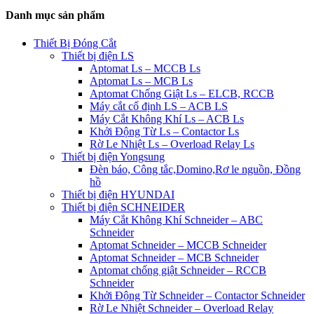
Danh mục sản phẩm
Thiết Bị Đóng Cắt
Thiết bị điện LS
Aptomat Ls – MCCB Ls
Aptomat Ls – MCB Ls
Aptomat Chống Giật Ls – ELCB, RCCB
Máy cắt cố định LS – ACB LS
Máy Cắt Không Khí Ls – ACB Ls
Khởi Động Từ Ls – Contactor Ls
Rờ Le Nhiệt Ls – Overload Relay Ls
Thiết bị điện Yongsung
Đèn báo, Công tắc,Domino,Rơ le nguồn, Đồng
hồ
Thiết bị điện HYUNDAI
Thiết bị điện SCHNEIDER
Máy Cắt Không Khí Schneider – ABC
Schneider
Aptomat Schneider – MCCB Schneider
Aptomat Schneider – MCB Schneider
Aptomat chống giật Schneider – RCCB
Schneider
Khởi Động Từ Schneider – Contactor Schneider
Rờ Le Nhiệt Schneider – Overload Relay