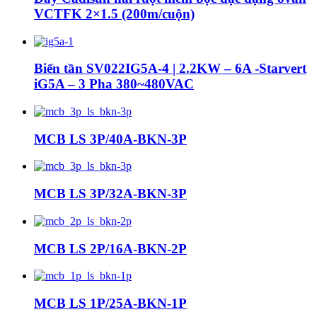
VCTFK 2×1.5 (200m/cuộn)
Biến tần SV022IG5A-4 | 2.2KW – 6A -Starvert
iG5A – 3 Pha 380~480VAC
MCB LS 3P/40A-BKN-3P
MCB LS 3P/32A-BKN-3P
MCB LS 2P/16A-BKN-2P
MCB LS 1P/25A-BKN-1P