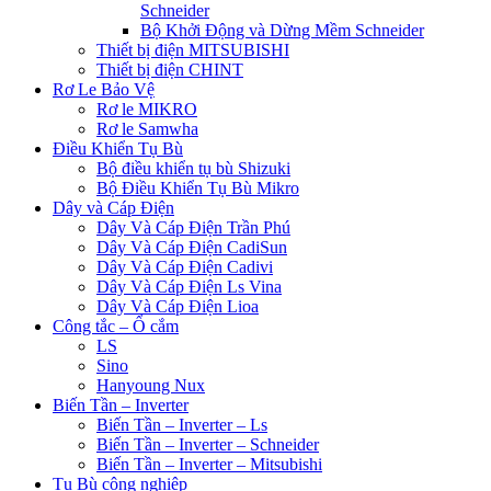
Schneider
Bộ Khởi Động và Dừng Mềm Schneider
Thiết bị điện MITSUBISHI
Thiết bị điện CHINT
Rơ Le Bảo Vệ
Rơ le MIKRO
Rơ le Samwha
Điều Khiển Tụ Bù
Bộ điều khiển tụ bù Shizuki
Bộ Điều Khiển Tụ Bù Mikro
Dây và Cáp Điện
Dây Và Cáp Điện Trần Phú
Dây Và Cáp Điện CadiSun
Dây Và Cáp Điện Cadivi
Dây Và Cáp Điện Ls Vina
Dây Và Cáp Điện Lioa
Công tắc – Ổ cắm
LS
Sino
Hanyoung Nux
Biến Tần – Inverter
Biến Tần – Inverter – Ls
Biến Tần – Inverter – Schneider
Biến Tần – Inverter – Mitsubishi
Tụ Bù công nghiệp