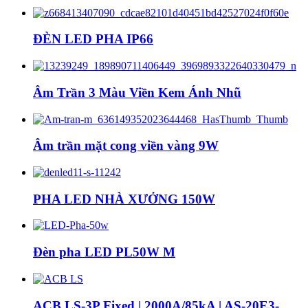
ĐÈN LED PHA IP66
Âm Trần 3 Màu Viền Kem Ánh Nhũ
Âm trần mặt cong viền vàng 9W
PHA LED NHÀ XƯỞNG 150W
Đèn pha LED PL50W M
ACB LS-3P Fixed | 2000A/85kA | AS-20E3-