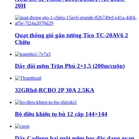
20H
Quạt thông gió gắn tường Tico TC-20AV6 2
Chiều
Dây đôi mềm Trần Phú 2×1,5 (200m/cuộn)
32GRhd-RCBO 2P 30A 2.5KA
Bộ điều khiển tụ bù 12 cấp 144×144
Dây Cadisun hai ruột mềm bọc đặc dạng ovan