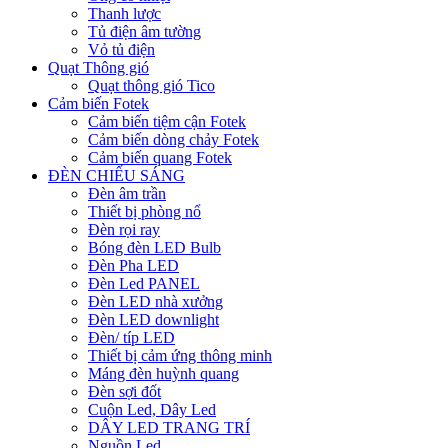
Thanh lược
Tủ điện âm tường
Vỏ tủ điện
Quạt Thông gió
Quạt thông gió Tico
Cảm biến Fotek
Cảm biến tiệm cận Fotek
Cảm biến dòng chảy Fotek
Cảm biến quang Fotek
ĐÈN CHIẾU SÁNG
Đèn âm trần
Thiết bị phòng nổ
Đèn rọi ray
Bóng đèn LED Bulb
Đèn Pha LED
Đèn Led PANEL
Đèn LED nhà xưởng
Đèn LED downlight
Đèn/ típ LED
Thiết bị cảm ứng thông minh
Máng đèn huỳnh quang
Đèn sợi đốt
Cuộn Led, Dây Led
DÂY LED TRANG TRÍ
Nguồn Led