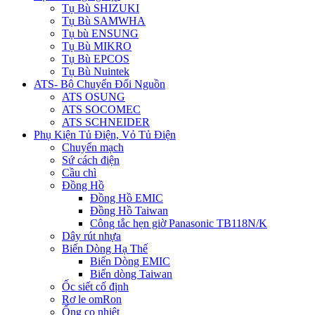
Tụ Bù SHIZUKI
Tụ Bù SAMWHA
Tụ bù ENSUNG
Tụ Bù MIKRO
Tụ Bù EPCOS
Tụ Bù Nuintek
ATS- Bộ Chuyển Đổi Nguồn
ATS OSUNG
ATS SOCOMEC
ATS SCHNEIDER
Phụ Kiện Tủ Điện, Vỏ Tủ Điện
Chuyển mạch
Sứ cách điện
Cầu chì
Đồng Hồ
Đồng Hồ EMIC
Đồng Hồ Taiwan
Công tắc hẹn giờ Panasonic TB118N/K
Dây rút nhựa
Biến Dòng Hạ Thế
Biến Dòng EMIC
Biến dòng Taiwan
Ốc siết cố định
Rơ le omRon
Ống co nhiệt