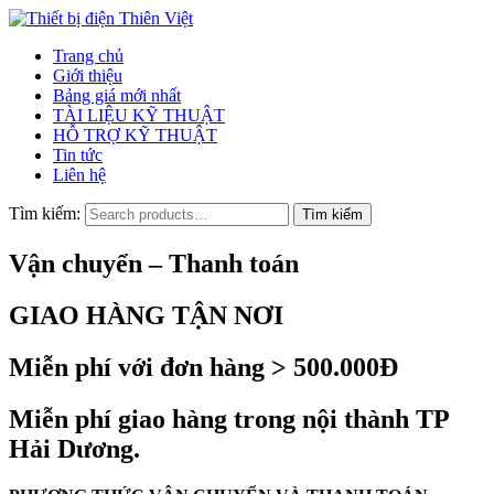
Trang chủ
Giới thiệu
Bảng giá mới nhất
TÀI LIỆU KỸ THUẬT
HỖ TRỢ KỸ THUẬT
Tin tức
Liên hệ
Tìm kiếm:
Vận chuyển – Thanh toán
GIAO HÀNG TẬN NƠI
Miễn phí với đơn hàng > 500.000Đ
Miễn phí giao hàng trong nội thành TP
Hải Dương.