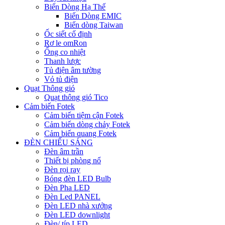
Biến Dòng Hạ Thế
Biến Dòng EMIC
Biến dòng Taiwan
Ốc siết cố định
Rơ le omRon
Ống co nhiệt
Thanh lược
Tủ điện âm tường
Vỏ tủ điện
Quạt Thông gió
Quạt thông gió Tico
Cảm biến Fotek
Cảm biến tiệm cận Fotek
Cảm biến dòng chảy Fotek
Cảm biến quang Fotek
ĐÈN CHIẾU SÁNG
Đèn âm trần
Thiết bị phòng nổ
Đèn rọi ray
Bóng đèn LED Bulb
Đèn Pha LED
Đèn Led PANEL
Đèn LED nhà xưởng
Đèn LED downlight
Đèn/ típ LED