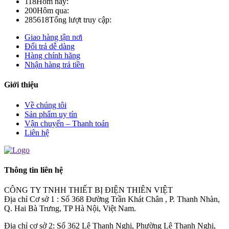
118
Hôm nay:
200
Hôm qua:
285618
Tổng lượt truy cập:
Giao hàng tận nơi
Đổi trả dễ dàng
Hàng chính hãng
Nhận hàng trả tiền
Giới thiệu
Về chúng tôi
Sản phẩm uy tín
Vận chuyển – Thanh toán
Liên hệ
Thông tin liên hệ
CÔNG TY TNHH THIẾT BỊ ĐIỆN THIÊN VIỆT
Địa chỉ Cơ sở 1 : Số 368 Đường Trần Khát Chân , P. Thanh Nhàn,
Q. Hai Bà Trưng, TP Hà Nội, Việt Nam.
Địa chỉ cơ sở 2: Số 362 Lê Thanh Nghị, Phường Lê Thanh Nghị,