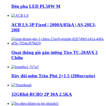
Đèn pha LED PL50W M
ACB LS-3P Fixed | 2000A/85kA | AS-20E3-
20H
Quạt thông gió gắn tường Tico TC-20AV6 2
Chiều
Dây đôi mềm Trần Phú 2×1,5 (200m/cuộn)
32GRhd-RCBO 2P 30A 2.5KA