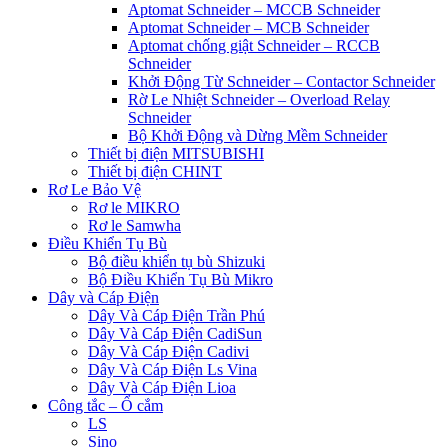
Aptomat Schneider – MCCB Schneider
Aptomat Schneider – MCB Schneider
Aptomat chống giật Schneider – RCCB
Schneider
Khởi Động Từ Schneider – Contactor Schneider
Rờ Le Nhiệt Schneider – Overload Relay
Schneider
Bộ Khởi Động và Dừng Mềm Schneider
Thiết bị điện MITSUBISHI
Thiết bị điện CHINT
Rơ Le Bảo Vệ
Rơ le MIKRO
Rơ le Samwha
Điều Khiển Tụ Bù
Bộ điều khiển tụ bù Shizuki
Bộ Điều Khiển Tụ Bù Mikro
Dây và Cáp Điện
Dây Và Cáp Điện Trần Phú
Dây Và Cáp Điện CadiSun
Dây Và Cáp Điện Cadivi
Dây Và Cáp Điện Ls Vina
Dây Và Cáp Điện Lioa
Công tắc – Ổ cắm
LS
Sino