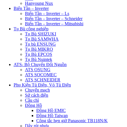
Hanyoung Nux
Biến Tần – Inverter
Biến Tần – Inverter – Ls
Biến Tần – Inverter – Schneider
Biến Tần – Inverter – Mitsubishi
Tụ Bù công nghiệp
Tụ Bù SHIZUKI
Tụ Bù SAMWHA
Tụ bù ENSUNG
Tụ Bù MIKRO
Tụ Bù EPCOS
Tụ Bù Nuintek
ATS- Bộ Chuyển Đổi Nguồn
ATS OSUNG
ATS SOCOMEC
ATS SCHNEIDER
Phụ Kiện Tủ Điện, Vỏ Tủ Điện
Chuyển mạch
Sứ cách điện
Cầu chì
Đồng Hồ
Đồng Hồ EMIC
Đồng Hồ Taiwan
Công tắc hẹn giờ Panasonic TB118N/K
Dây rút nhựa