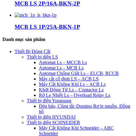
MCB LS 2P/16A-BKN-2P
MCB LS 1P/25A-BKN-1P
Danh mục sản phẩm
Thiết Bị Đóng Cắt
Thiết bị điện LS
Aptomat Ls – MCCB Ls
Aptomat Ls – MCB Ls
Aptomat Chống Giật Ls – ELCB, RCCB
Máy cắt cố định LS – ACB LS
Máy Cắt Không Khí Ls – ACB Ls
Khởi Động Từ Ls – Contactor Ls
Rờ Le Nhiệt Ls – Overload Relay Ls
Thiết bị điện Yongsung
Đèn báo, Công tắc,Domino,Rơ le nguồn, Đồng
hồ
Thiết bị điện HYUNDAI
Thiết bị điện SCHNEIDER
Máy Cắt Không Khí Schneider – ABC
Schneider