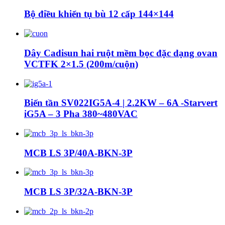
Bộ điều khiển tụ bù 12 cấp 144×144
Dây Cadisun hai ruột mềm bọc đặc dạng ovan
VCTFK 2×1.5 (200m/cuộn)
Biến tần SV022IG5A-4 | 2.2KW – 6A -Starvert
iG5A – 3 Pha 380~480VAC
MCB LS 3P/40A-BKN-3P
MCB LS 3P/32A-BKN-3P