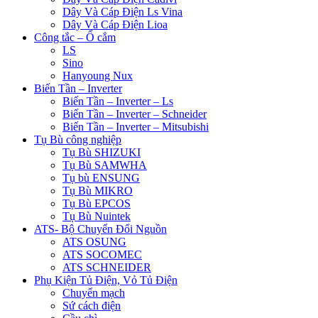
Dây Và Cáp Điện Ls Vina
Dây Và Cáp Điện Lioa
Công tắc – Ổ cắm
LS
Sino
Hanyoung Nux
Biến Tần – Inverter
Biến Tần – Inverter – Ls
Biến Tần – Inverter – Schneider
Biến Tần – Inverter – Mitsubishi
Tụ Bù công nghiệp
Tụ Bù SHIZUKI
Tụ Bù SAMWHA
Tụ bù ENSUNG
Tụ Bù MIKRO
Tụ Bù EPCOS
Tụ Bù Nuintek
ATS- Bộ Chuyển Đổi Nguồn
ATS OSUNG
ATS SOCOMEC
ATS SCHNEIDER
Phụ Kiện Tủ Điện, Vỏ Tủ Điện
Chuyển mạch
Sứ cách điện