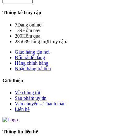
Thống kê truy cập
7
Đang online:
139
Hôm nay:
200
Hôm qua:
285639
Tổng lượt truy cập:
Giao hàng tận nơi
Đổi trả dễ dàng
Hàng chính hãng
Nhận hàng trả tiền
Giới thiệu
Về chúng tôi
Sản phẩm uy tín
Vận chuyển – Thanh toán
Liên hệ
Thông tin liên hệ