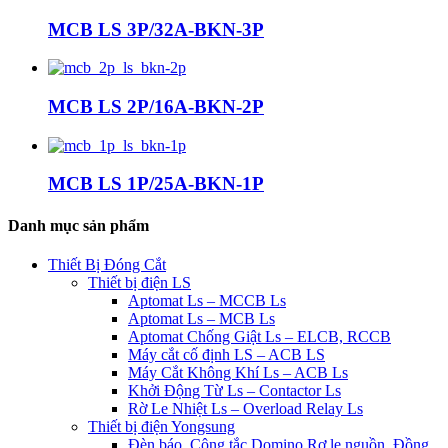
MCB LS 3P/32A-BKN-3P
MCB LS 2P/16A-BKN-2P
MCB LS 1P/25A-BKN-1P
Danh mục sản phẩm
Thiết Bị Đóng Cắt
Thiết bị điện LS
Aptomat Ls – MCCB Ls
Aptomat Ls – MCB Ls
Aptomat Chống Giật Ls – ELCB, RCCB
Máy cắt cố định LS – ACB LS
Máy Cắt Không Khí Ls – ACB Ls
Khởi Động Từ Ls – Contactor Ls
Rờ Le Nhiệt Ls – Overload Relay Ls
Thiết bị điện Yongsung
Đèn báo, Công tắc,Domino,Rơ le nguồn, Đồng