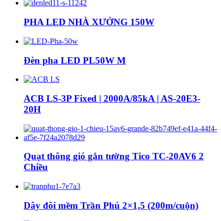
PHA LED NHÀ XƯỞNG 150W
Đèn pha LED PL50W M
ACB LS-3P Fixed | 2000A/85kA | AS-20E3-
20H
Quạt thông gió gắn tường Tico TC-20AV6 2
Chiều
Dây đôi mềm Trần Phú 2×1,5 (200m/cuộn)