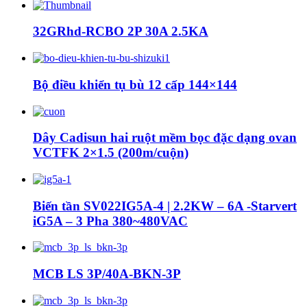
32GRhd-RCBO 2P 30A 2.5KA
Bộ điều khiển tụ bù 12 cấp 144×144
Dây Cadisun hai ruột mềm bọc đặc dạng ovan
VCTFK 2×1.5 (200m/cuộn)
Biến tần SV022IG5A-4 | 2.2KW – 6A -Starvert
iG5A – 3 Pha 380~480VAC
MCB LS 3P/40A-BKN-3P