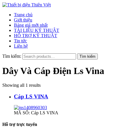
Trang chủ
Giới thiệu
Bảng giá mới nhất
TÀI LIỆU KỸ THUẬT
HỖ TRỢ KỸ THUẬT
Tin tức
Liên hệ
Tìm kiếm:
Dây Và Cáp Điện Ls Vina
Showing all 1 results
Cáp LS VINA
MÃ SỐ: Cáp LS VINA
Hỗ trợ trực tuyến