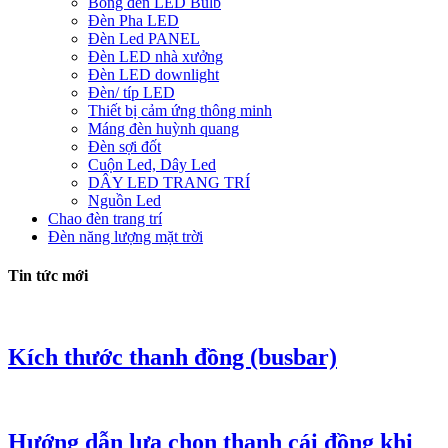
Bóng đèn LED Bulb
Đèn Pha LED
Đèn Led PANEL
Đèn LED nhà xưởng
Đèn LED downlight
Đèn/ típ LED
Thiết bị cảm ứng thông minh
Máng đèn huỳnh quang
Đèn sợi đốt
Cuộn Led, Dây Led
DÂY LED TRANG TRÍ
Nguồn Led
Chao đèn trang trí
Đèn năng lượng mặt trời
Tin tức mới
Kích thước thanh đồng (busbar)
Hướng dẫn lựa chọn thanh cái đồng khi