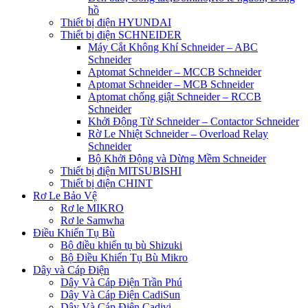
hồ
Thiết bị điện HYUNDAI
Thiết bị điện SCHNEIDER
Máy Cắt Không Khí Schneider – ABC
Schneider
Aptomat Schneider – MCCB Schneider
Aptomat Schneider – MCB Schneider
Aptomat chống giật Schneider – RCCB
Schneider
Khởi Động Từ Schneider – Contactor Schneider
Rờ Le Nhiệt Schneider – Overload Relay
Schneider
Bộ Khởi Động và Dừng Mềm Schneider
Thiết bị điện MITSUBISHI
Thiết bị điện CHINT
Rơ Le Bảo Vệ
Rơ le MIKRO
Rơ le Samwha
Điều Khiển Tụ Bù
Bộ điều khiển tụ bù Shizuki
Bộ Điều Khiển Tụ Bù Mikro
Dây và Cáp Điện
Dây Và Cáp Điện Trần Phú
Dây Và Cáp Điện CadiSun
Dây Và Cáp Điện Cadivi