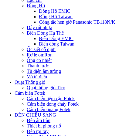
Cầu chì
Đồng Hồ
Đồng Hồ EMIC
Đồng Hồ Taiwan
Công tắc hẹn giờ Panasonic TB118N/K
Dây rút nhựa
Biến Dòng Hạ Thế
Biến Dòng EMIC
Biến dòng Taiwan
Ốc siết cố định
Rơ le omRon
Ống co nhiệt
Thanh lược
Tủ điện âm tường
Vỏ tủ điện
Quạt Thông gió
Quạt thông gió Tico
Cảm biến Fotek
Cảm biến tiệm cận Fotek
Cảm biến dòng chảy Fotek
Cảm biến quang Fotek
ĐÈN CHIẾU SÁNG
Đèn âm trần
Thiết bị phòng nổ
Đèn rọi ray