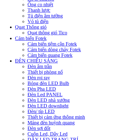
Ống co nhiệt
Thanh lược
Tủ điện âm tường
Vỏ tủ điện
Quạt Thông gió
Quạt thông gió Tico
Cảm biến Fotek
Cảm biến tiệm cận Fotek
Cảm biến dòng chảy Fotek
Cảm biến quang Fotek
ĐÈN CHIẾU SÁNG
Đèn âm trần
Thiết bị phòng nổ
Đèn rọi ray
Bóng đèn LED Bulb
Đèn Pha LED
Đèn Led PANEL
Đèn LED nhà xưởng
Đèn LED downlight
Đèn/ típ LED
Thiết bị cảm ứng thông minh
Máng đèn huỳnh quang
Đèn sợi đốt
Cuộn Led, Dây Led
DÂY LED TRANG TRÍ