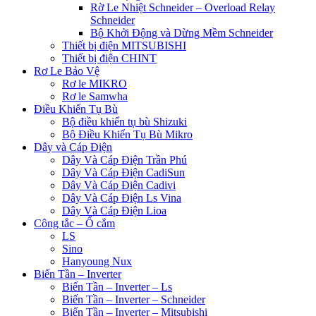
Rờ Le Nhiệt Schneider – Overload Relay
Schneider
Bộ Khởi Động và Dừng Mềm Schneider
Thiết bị điện MITSUBISHI
Thiết bị điện CHINT
Rơ Le Bảo Vệ
Rơ le MIKRO
Rơ le Samwha
Điều Khiển Tụ Bù
Bộ điều khiển tụ bù Shizuki
Bộ Điều Khiển Tụ Bù Mikro
Dây và Cáp Điện
Dây Và Cáp Điện Trần Phú
Dây Và Cáp Điện CadiSun
Dây Và Cáp Điện Cadivi
Dây Và Cáp Điện Ls Vina
Dây Và Cáp Điện Lioa
Công tắc – Ổ cắm
LS
Sino
Hanyoung Nux
Biến Tần – Inverter
Biến Tần – Inverter – Ls
Biến Tần – Inverter – Schneider
Biến Tần – Inverter – Mitsubishi