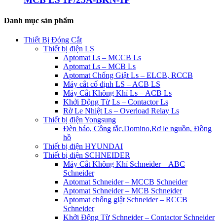
Danh mục sản phẩm
Thiết Bị Đóng Cắt
Thiết bị điện LS
Aptomat Ls – MCCB Ls
Aptomat Ls – MCB Ls
Aptomat Chống Giật Ls – ELCB, RCCB
Máy cắt cố định LS – ACB LS
Máy Cắt Không Khí Ls – ACB Ls
Khởi Động Từ Ls – Contactor Ls
Rờ Le Nhiệt Ls – Overload Relay Ls
Thiết bị điện Yongsung
Đèn báo, Công tắc,Domino,Rơ le nguồn, Đồng
hồ
Thiết bị điện HYUNDAI
Thiết bị điện SCHNEIDER
Máy Cắt Không Khí Schneider – ABC
Schneider
Aptomat Schneider – MCCB Schneider
Aptomat Schneider – MCB Schneider
Aptomat chống giật Schneider – RCCB
Schneider
Khởi Động Từ Schneider – Contactor Schneider