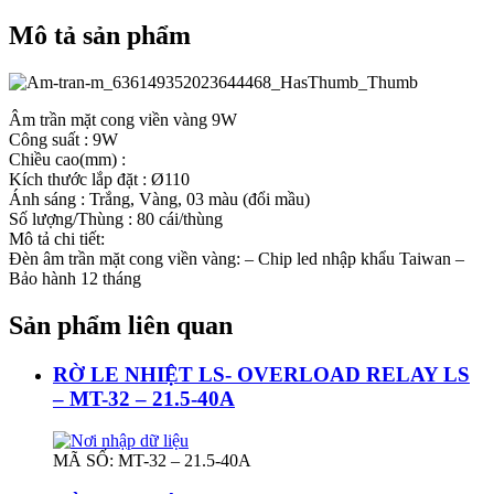
Mô tả sản phẩm
Âm trần mặt cong viền vàng 9W
Công suất :
9W
Chiều cao(mm) :
Kích thước lắp đặt :
Ø110
Ánh sáng :
Trắng, Vàng, 03 màu (đổi mầu)
Số lượng/Thùng :
80 cái/thùng
Mô tả chi tiết:
Đèn âm trần mặt cong viền vàng: – Chip led nhập khẩu Taiwan –
Bảo hành 12 tháng
Sản phẩm liên quan
RỜ LE NHIỆT LS- OVERLOAD RELAY LS
– MT-32 – 21.5-40A
MÃ SỐ: MT-32 – 21.5-40A