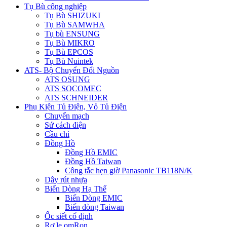
Tụ Bù công nghiệp
Tụ Bù SHIZUKI
Tụ Bù SAMWHA
Tụ bù ENSUNG
Tụ Bù MIKRO
Tụ Bù EPCOS
Tụ Bù Nuintek
ATS- Bộ Chuyển Đổi Nguồn
ATS OSUNG
ATS SOCOMEC
ATS SCHNEIDER
Phụ Kiện Tủ Điện, Vỏ Tủ Điện
Chuyển mạch
Sứ cách điện
Cầu chì
Đồng Hồ
Đồng Hồ EMIC
Đồng Hồ Taiwan
Công tắc hẹn giờ Panasonic TB118N/K
Dây rút nhựa
Biến Dòng Hạ Thế
Biến Dòng EMIC
Biến dòng Taiwan
Ốc siết cố định
Rơ le omRon