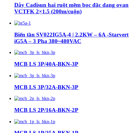
Dây Cadisun hai ruột mềm bọc đặc dạng ovan
VCTFK 2×1.5 (200m/cuộn)
Biến tần SV022IG5A-4 | 2.2KW – 6A -Starvert
iG5A – 3 Pha 380~480VAC
MCB LS 3P/40A-BKN-3P
MCB LS 3P/32A-BKN-3P
MCB LS 2P/16A-BKN-2P
MCB LS 1P/25A-BKN-1P