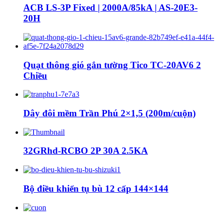
ACB LS-3P Fixed | 2000A/85kA | AS-20E3-
20H
Quạt thông gió gắn tường Tico TC-20AV6 2
Chiều
Dây đôi mềm Trần Phú 2×1,5 (200m/cuộn)
32GRhd-RCBO 2P 30A 2.5KA
Bộ điều khiển tụ bù 12 cấp 144×144