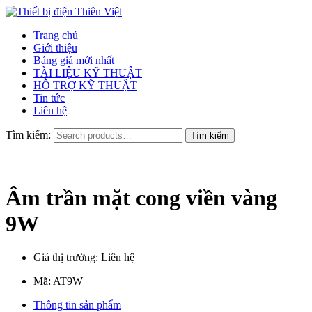
Trang chủ
Giới thiệu
Bảng giá mới nhất
TÀI LIỆU KỸ THUẬT
HỖ TRỢ KỸ THUẬT
Tin tức
Liên hệ
Tìm kiếm:
Âm trần mặt cong viền vàng
9W
Giá thị trường: Liên hệ
Mã:
AT9W
Thông tin sản phẩm