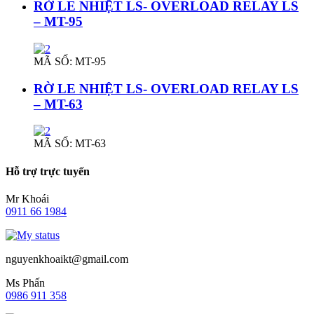
RỜ LE NHIỆT LS- OVERLOAD RELAY LS
– MT-95
MÃ SỐ: MT-95
RỜ LE NHIỆT LS- OVERLOAD RELAY LS
– MT-63
MÃ SỐ: MT-63
Hỗ trợ trực tuyến
Mr Khoái
0911 66 1984
nguyenkhoaikt@gmail.com
Ms Phấn
0986 911 358