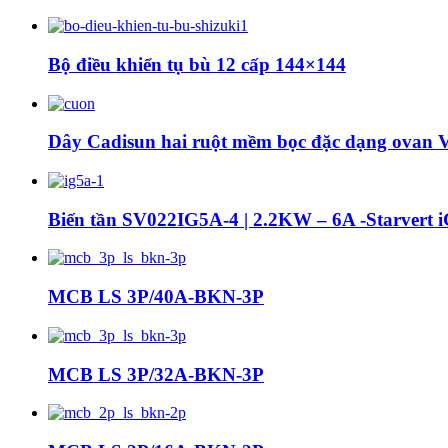
Bộ điều khiển tụ bù 12 cấp 144×144
Dây Cadisun hai ruột mềm bọc đặc dạng ovan
Biến tần SV022IG5A-4 | 2.2KW – 6A -Starvert
MCB LS 3P/40A-BKN-3P
MCB LS 3P/32A-BKN-3P