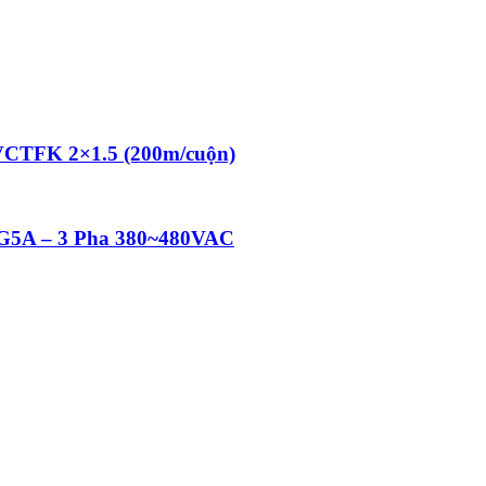
 VCTFK 2×1.5 (200m/cuộn)
 iG5A – 3 Pha 380~480VAC