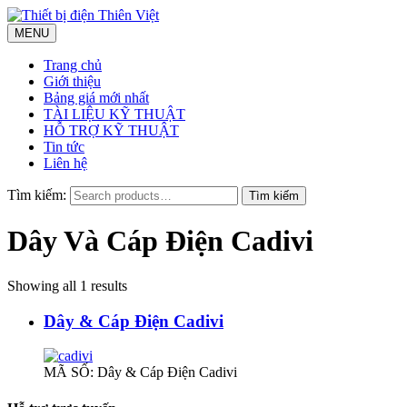
MENU
Trang chủ
Giới thiệu
Bảng giá mới nhất
TÀI LIỆU KỸ THUẬT
HỖ TRỢ KỸ THUẬT
Tin tức
Liên hệ
Tìm kiếm:
Dây Và Cáp Điện Cadivi
Showing all 1 results
Dây & Cáp Điện Cadivi
MÃ SỐ: Dây & Cáp Điện Cadivi