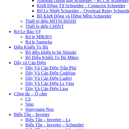
Aptomat chống giật Schneider – RCCB Schneider
Khởi Động Từ Schneider – Contactor Schneider
Rờ Le Nhiệt Schneider – Overload Relay Schneid
Bộ Khởi Động và Dừng Mềm Schneider
Thiết bị điện MITSUBISHI
Thiết bị điện CHINT
Rơ Le Bảo Vệ
Rơ le MIKRO
Rơ le Samwha
Điều Khiển Tụ Bù
Bộ điều khiển tụ bù Shizuki
Bộ Điều Khiển Tụ Bù Mikro
Dây và Cáp Điện
Dây Và Cáp Điện Trần Phú
Dây Và Cáp Điện CadiSun
Dây Và Cáp Điện Cadivi
Dây Và Cáp Điện Ls Vina
Dây Và Cáp Điện Lioa
Công tắc – Ổ cắm
LS
Sino
Hanyoung Nux
Biến Tần – Inverter
Biến Tần – Inverter – Ls
Biến Tần – Inverter – Schneider