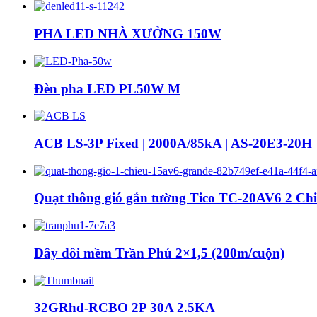
PHA LED NHÀ XƯỞNG 150W
Đèn pha LED PL50W M
ACB LS-3P Fixed | 2000A/85kA | AS-20E3-20H
Quạt thông gió gắn tường Tico TC-20AV6 2 Ch
Dây đôi mềm Trần Phú 2×1,5 (200m/cuộn)
32GRhd-RCBO 2P 30A 2.5KA