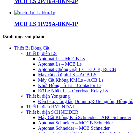
MCB LS 2P/16A-BKN-2P
MCB LS 1P/25A-BKN-1P
Danh mục sản phẩm
Thiết Bị Đóng Cắt
Thiết bị điện LS
Aptomat Ls – MCCB Ls
Aptomat Ls – MCB Ls
Aptomat Chống Giật Ls – ELCB, RCCB
Máy cắt cố định LS – ACB LS
Máy Cắt Không Khí Ls – ACB Ls
Khởi Động Từ Ls – Contactor Ls
Rờ Le Nhiệt Ls – Overload Relay Ls
Thiết bị điện Yongsung
Đèn báo, Công tắc,Domino,Rơ le nguồn, Đồng h
Thiết bị điện HYUNDAI
Thiết bị điện SCHNEIDER
Máy Cắt Không Khí Schneider – ABC Schneider
Aptomat Schneider – MCCB Schneider
Aptomat Schneider – MCB Schneider