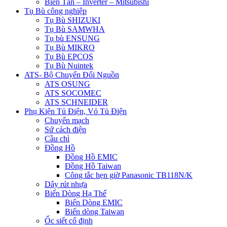
Biến Tần – Inverter – Mitsubishi
Tụ Bù công nghiệp
Tụ Bù SHIZUKI
Tụ Bù SAMWHA
Tụ bù ENSUNG
Tụ Bù MIKRO
Tụ Bù EPCOS
Tụ Bù Nuintek
ATS- Bộ Chuyển Đổi Nguồn
ATS OSUNG
ATS SOCOMEC
ATS SCHNEIDER
Phụ Kiện Tủ Điện, Vỏ Tủ Điện
Chuyển mạch
Sứ cách điện
Cầu chì
Đồng Hồ
Đồng Hồ EMIC
Đồng Hồ Taiwan
Công tắc hẹn giờ Panasonic TB118N/K
Dây rút nhựa
Biến Dòng Hạ Thế
Biến Dòng EMIC
Biến dòng Taiwan
Ốc siết cố định