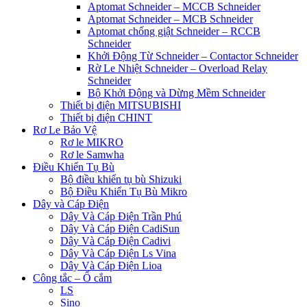
Aptomat Schneider – MCCB Schneider
Aptomat Schneider – MCB Schneider
Aptomat chống giật Schneider – RCCB
Schneider
Khởi Động Từ Schneider – Contactor Schneider
Rờ Le Nhiệt Schneider – Overload Relay
Schneider
Bộ Khởi Động và Dừng Mềm Schneider
Thiết bị điện MITSUBISHI
Thiết bị điện CHINT
Rơ Le Bảo Vệ
Rơ le MIKRO
Rơ le Samwha
Điều Khiển Tụ Bù
Bộ điều khiển tụ bù Shizuki
Bộ Điều Khiển Tụ Bù Mikro
Dây và Cáp Điện
Dây Và Cáp Điện Trần Phú
Dây Và Cáp Điện CadiSun
Dây Và Cáp Điện Cadivi
Dây Và Cáp Điện Ls Vina
Dây Và Cáp Điện Lioa
Công tắc – Ổ cắm
LS
Sino