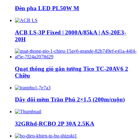
Đèn pha LED PL50W M
ACB LS-3P Fixed | 2000A/85kA | AS-20E3-
20H
Quạt thông gió gắn tường Tico TC-20AV6 2
Chiều
Dây đôi mềm Trần Phú 2×1,5 (200m/cuộn)
32GRhd-RCBO 2P 30A 2.5KA