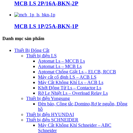
MCB LS 2P/16A-BKN-2P
MCB LS 1P/25A-BKN-1P
Danh mục sản phẩm
Thiết Bị Đóng Cắt
Thiết bị điện LS
Aptomat Ls – MCCB Ls
Aptomat Ls – MCB Ls
Aptomat Chống Giật Ls – ELCB, RCCB
Máy cắt cố định LS – ACB LS
Máy Cắt Không Khí Ls – ACB Ls
Khởi Động Từ Ls – Contactor Ls
Rờ Le Nhiệt Ls – Overload Relay Ls
Thiết bị điện Yongsung
Đèn báo, Công tắc,Domino,Rơ le nguồn, Đồng
hồ
Thiết bị điện HYUNDAI
Thiết bị điện SCHNEIDER
Máy Cắt Không Khí Schneider – ABC
Schneider