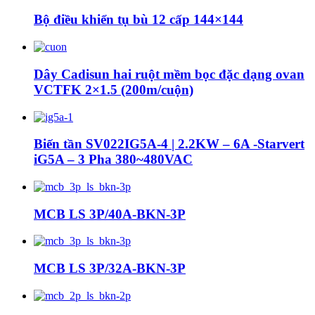
Bộ điều khiển tụ bù 12 cấp 144×144
Dây Cadisun hai ruột mềm bọc đặc dạng ovan
VCTFK 2×1.5 (200m/cuộn)
Biến tần SV022IG5A-4 | 2.2KW – 6A -Starvert
iG5A – 3 Pha 380~480VAC
MCB LS 3P/40A-BKN-3P
MCB LS 3P/32A-BKN-3P