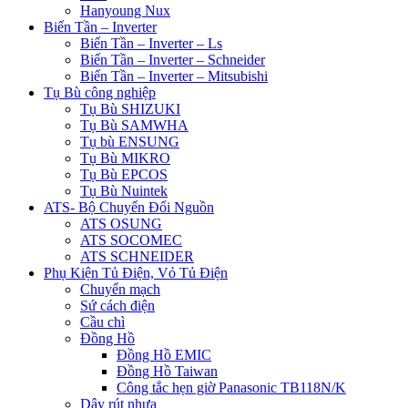
Hanyoung Nux
Biến Tần – Inverter
Biến Tần – Inverter – Ls
Biến Tần – Inverter – Schneider
Biến Tần – Inverter – Mitsubishi
Tụ Bù công nghiệp
Tụ Bù SHIZUKI
Tụ Bù SAMWHA
Tụ bù ENSUNG
Tụ Bù MIKRO
Tụ Bù EPCOS
Tụ Bù Nuintek
ATS- Bộ Chuyển Đổi Nguồn
ATS OSUNG
ATS SOCOMEC
ATS SCHNEIDER
Phụ Kiện Tủ Điện, Vỏ Tủ Điện
Chuyển mạch
Sứ cách điện
Cầu chì
Đồng Hồ
Đồng Hồ EMIC
Đồng Hồ Taiwan
Công tắc hẹn giờ Panasonic TB118N/K
Dây rút nhựa