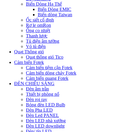
Biến Dòng Hạ Thế
Biến Dòng EMIC
Biến dòng Taiwan
Ốc siết cố định
Rơ le omRon
Ống co nhiệt
Thanh lược
Tủ điện âm tường
Vỏ tủ điện
Quạt Thông gió
Quạt thông gió Tico
Cảm biến Fotek
Cảm biến tiệm cận Fotek
Cảm biến dòng chảy Fotek
Cảm biến quang Fotek
ĐÈN CHIẾU SÁNG
Đèn âm trần
Thiết bị phòng nổ
Đèn rọi ray
Bóng đèn LED Bulb
Đèn Pha LED
Đèn Led PANEL
Đèn LED nhà xưởng
Đèn LED downlight
Đèn/ típ LED