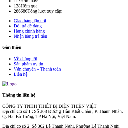
117
Hôm nay:
128
Hôm qua:
286686
Tổng lượt truy cập:
Giao hàng tận nơi
Đổi trả dễ dàng
Hàng chính hãng
Nhận hàng trả tiền
Giới thiệu
Về chúng tôi
Sản phẩm uy tín
Vận chuyển – Thanh toán
Liên hệ
Thông tin liên hệ
CÔNG TY TNHH THIẾT BỊ ĐIỆN THIÊN VIỆT
Địa chỉ Cơ sở 1 : Số 368 Đường Trần Khát Chân , P. Thanh Nhàn,
Q. Hai Bà Trưng, TP Hà Nội, Việt Nam.
Địa chỉ cơ sở 2: Số 362 Lê Thanh Nghị, Phường Lê Thanh Nghị,