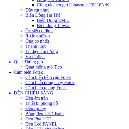
Công tắc hẹn giờ Panasonic TB118N/K
Dây rút nhựa
Biến Dòng Hạ Thế
Biến Dòng EMIC
Biến dòng Taiwan
Ốc siết cố định
Rơ le omRon
Ống co nhiệt
Thanh lược
Tủ điện âm tường
Vỏ tủ điện
Quạt Thông gió
Quạt thông gió Tico
Cảm biến Fotek
Cảm biến tiệm cận Fotek
Cảm biến dòng chảy Fotek
Cảm biến quang Fotek
ĐÈN CHIẾU SÁNG
Đèn âm trần
Thiết bị phòng nổ
Đèn rọi ray
Bóng đèn LED Bulb
Đèn Pha LED
Đèn Led PANEL