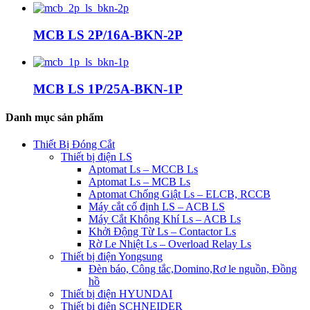
MCB LS 2P/16A-BKN-2P
MCB LS 1P/25A-BKN-1P
Danh mục sản phẩm
Thiết Bị Đóng Cắt
Thiết bị điện LS
Aptomat Ls – MCCB Ls
Aptomat Ls – MCB Ls
Aptomat Chống Giật Ls – ELCB, RCCB
Máy cắt cố định LS – ACB LS
Máy Cắt Không Khí Ls – ACB Ls
Khởi Động Từ Ls – Contactor Ls
Rờ Le Nhiệt Ls – Overload Relay Ls
Thiết bị điện Yongsung
Đèn báo, Công tắc,Domino,Rơ le nguồn, Đồng
hồ
Thiết bị điện HYUNDAI
Thiết bị điện SCHNEIDER