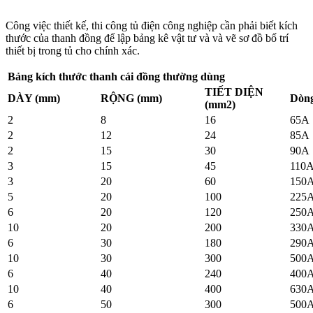
Công việc thiết kế, thi công tủ điện công nghiệp cần phải biết kích
thước của thanh đồng để lập bảng kê vật tư và và vẽ sơ đồ bố trí
thiết bị trong tủ cho chính xác.
Bảng kích thước thanh cái đồng thường dùng
TIẾT DIỆN
DÀY (mm)
RỘNG (mm)
Dòng
(mm2)
2
8
16
65A
2
12
24
85A
2
15
30
90A
3
15
45
110
3
20
60
150
5
20
100
225
6
20
120
250
10
20
200
330
6
30
180
290
10
30
300
500
6
40
240
400
10
40
400
630
6
50
300
500