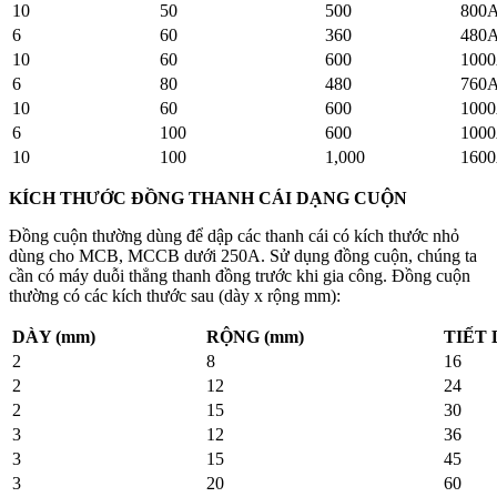
10
50
500
800
6
60
360
480
10
60
600
100
6
80
480
760
10
60
600
100
6
100
600
100
10
100
1,000
160
KÍCH THƯỚC ĐỒNG THANH CÁI DẠNG CUỘN
Đồng cuộn thường dùng để dập các thanh cái có kích thước nhỏ
dùng cho MCB, MCCB dưới 250A. Sử dụng đồng cuộn, chúng ta
cần có máy duỗi thẳng thanh đồng trước khi gia công. Đồng cuộn
thường có các kích thước sau (dày x rộng mm):
DÀY (mm)
RỘNG (mm)
TIẾT 
2
8
16
2
12
24
2
15
30
3
12
36
3
15
45
3
20
60