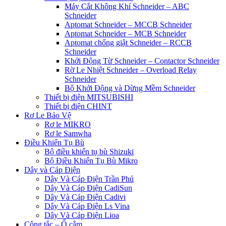
Máy Cắt Không Khí Schneider – ABC
Schneider
Aptomat Schneider – MCCB Schneider
Aptomat Schneider – MCB Schneider
Aptomat chống giật Schneider – RCCB
Schneider
Khởi Động Từ Schneider – Contactor Schneider
Rờ Le Nhiệt Schneider – Overload Relay
Schneider
Bộ Khởi Động và Dừng Mềm Schneider
Thiết bị điện MITSUBISHI
Thiết bị điện CHINT
Rơ Le Bảo Vệ
Rơ le MIKRO
Rơ le Samwha
Điều Khiển Tụ Bù
Bộ điều khiển tụ bù Shizuki
Bộ Điều Khiển Tụ Bù Mikro
Dây và Cáp Điện
Dây Và Cáp Điện Trần Phú
Dây Và Cáp Điện CadiSun
Dây Và Cáp Điện Cadivi
Dây Và Cáp Điện Ls Vina
Dây Và Cáp Điện Lioa
Công tắc – Ổ cắm