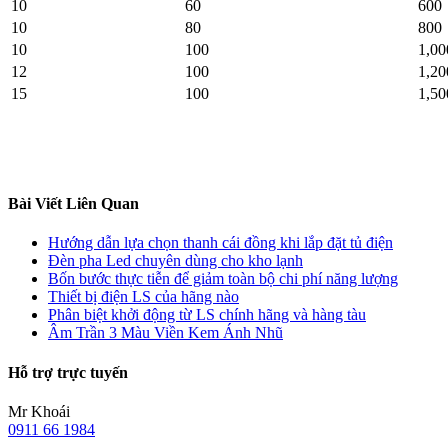
10
60
600
10
80
800
10
100
1,00
12
100
1,20
15
100
1,50
Bài Viết Liên Quan
Hướng dẫn lựa chọn thanh cái đồng khi lắp đặt tủ điện
Đèn pha Led chuyên dùng cho kho lạnh
Bốn bước thực tiễn để giảm toàn bộ chi phí năng lượng
Thiết bị điện LS của hãng nào
Phân biệt khởi động từ LS chính hãng và hàng tàu
Âm Trần 3 Màu Viền Kem Ánh Nhũ
Hỗ trợ trực tuyến
Mr Khoái
0911 66 1984