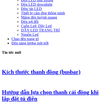
Đèn LED nhà xưởng
Đèn LED downlight
Đèn/ típ LED
Thiết bị cảm ứng thông minh
Máng đèn huỳnh quang
Đèn sợi đốt
Cuộn Led, Dây Led
DÂY LED TRANG TRÍ
Nguồn Led
Chao đèn trang trí
Đèn năng lượng mặt trời
Tin tức mới
Kích thước thanh đồng (busbar)
Hướng dẫn lựa chọn thanh cái đồng khi
lắp đặt tủ điện