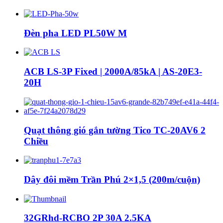
Đèn pha LED PL50W M
ACB LS-3P Fixed | 2000A/85kA | AS-20E3-
20H
Quạt thông gió gắn tường Tico TC-20AV6 2
Chiều
Dây đôi mềm Trần Phú 2×1,5 (200m/cuộn)
32GRhd-RCBO 2P 30A 2.5KA