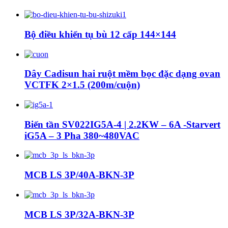
Bộ điều khiển tụ bù 12 cấp 144×144
Dây Cadisun hai ruột mềm bọc đặc dạng ovan
VCTFK 2×1.5 (200m/cuộn)
Biến tần SV022IG5A-4 | 2.2KW – 6A -Starvert
iG5A – 3 Pha 380~480VAC
MCB LS 3P/40A-BKN-3P
MCB LS 3P/32A-BKN-3P