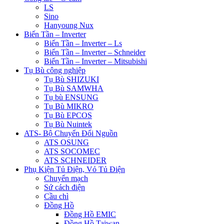
LS
Sino
Hanyoung Nux
Biến Tần – Inverter
Biến Tần – Inverter – Ls
Biến Tần – Inverter – Schneider
Biến Tần – Inverter – Mitsubishi
Tụ Bù công nghiệp
Tụ Bù SHIZUKI
Tụ Bù SAMWHA
Tụ bù ENSUNG
Tụ Bù MIKRO
Tụ Bù EPCOS
Tụ Bù Nuintek
ATS- Bộ Chuyển Đổi Nguồn
ATS OSUNG
ATS SOCOMEC
ATS SCHNEIDER
Phụ Kiện Tủ Điện, Vỏ Tủ Điện
Chuyển mạch
Sứ cách điện
Cầu chì
Đồng Hồ
Đồng Hồ EMIC
Đồng Hồ Taiwan