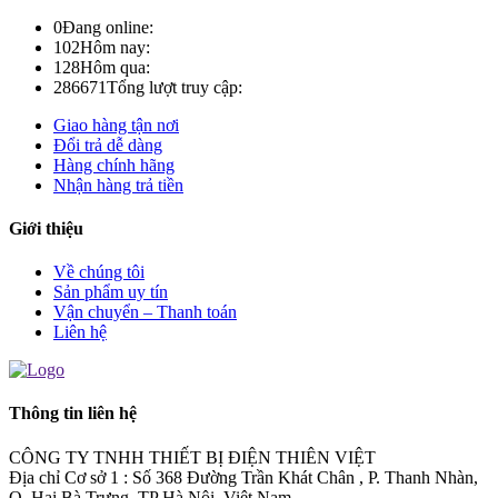
0
Đang online:
102
Hôm nay:
128
Hôm qua:
286671
Tổng lượt truy cập:
Giao hàng tận nơi
Đổi trả dễ dàng
Hàng chính hãng
Nhận hàng trả tiền
Giới thiệu
Về chúng tôi
Sản phẩm uy tín
Vận chuyển – Thanh toán
Liên hệ
Thông tin liên hệ
CÔNG TY TNHH THIẾT BỊ ĐIỆN THIÊN VIỆT
Địa chỉ Cơ sở 1 : Số 368 Đường Trần Khát Chân , P. Thanh Nhàn,
Q. Hai Bà Trưng, TP Hà Nội, Việt Nam.