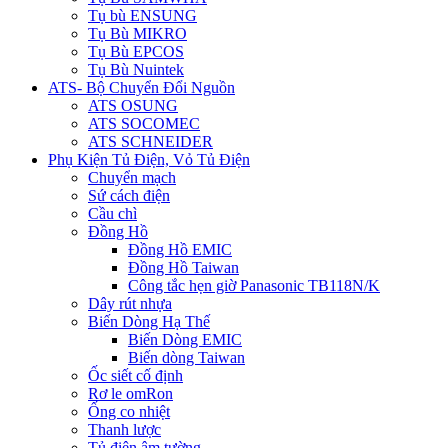
Tụ bù ENSUNG
Tụ Bù MIKRO
Tụ Bù EPCOS
Tụ Bù Nuintek
ATS- Bộ Chuyển Đổi Nguồn
ATS OSUNG
ATS SOCOMEC
ATS SCHNEIDER
Phụ Kiện Tủ Điện, Vỏ Tủ Điện
Chuyển mạch
Sứ cách điện
Cầu chì
Đồng Hồ
Đồng Hồ EMIC
Đồng Hồ Taiwan
Công tắc hẹn giờ Panasonic TB118N/K
Dây rút nhựa
Biến Dòng Hạ Thế
Biến Dòng EMIC
Biến dòng Taiwan
Ốc siết cố định
Rơ le omRon
Ống co nhiệt
Thanh lược
Tủ điện âm tường