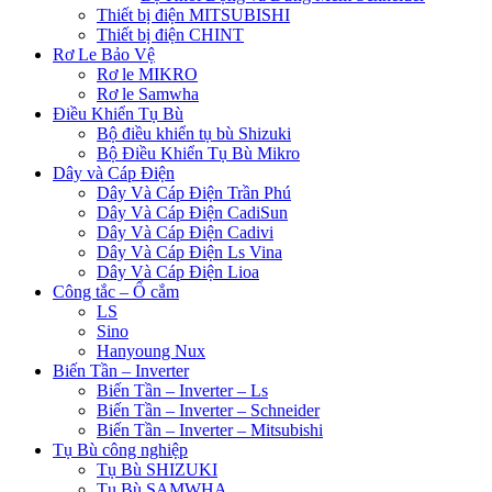
Thiết bị điện MITSUBISHI
Thiết bị điện CHINT
Rơ Le Bảo Vệ
Rơ le MIKRO
Rơ le Samwha
Điều Khiển Tụ Bù
Bộ điều khiển tụ bù Shizuki
Bộ Điều Khiển Tụ Bù Mikro
Dây và Cáp Điện
Dây Và Cáp Điện Trần Phú
Dây Và Cáp Điện CadiSun
Dây Và Cáp Điện Cadivi
Dây Và Cáp Điện Ls Vina
Dây Và Cáp Điện Lioa
Công tắc – Ổ cắm
LS
Sino
Hanyoung Nux
Biến Tần – Inverter
Biến Tần – Inverter – Ls
Biến Tần – Inverter – Schneider
Biến Tần – Inverter – Mitsubishi
Tụ Bù công nghiệp
Tụ Bù SHIZUKI
Tụ Bù SAMWHA