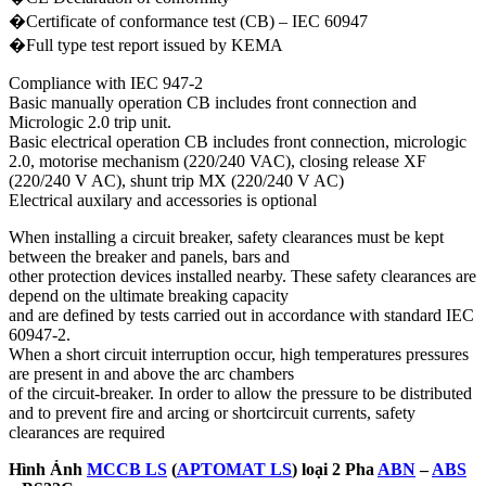
�Certificate of conformance test (CB) – IEC 60947
�Full type test report issued by KEMA
Compliance with IEC 947-2
Basic manually operation CB includes front connection and
Micrologic 2.0 trip unit.
Basic electrical operation CB includes front connection, micrologic
2.0, motorise mechanism (220/240 VAC), closing release XF
(220/240 V AC), shunt trip MX (220/240 V AC)
Electrical auxilary and accessories is optional
When installing a circuit breaker, safety clearances must be kept
between the breaker and panels, bars and
other protection devices installed nearby. These safety clearances are
depend on the ultimate breaking capacity
and are defined by tests carried out in accordance with standard IEC
60947-2.
When a short circuit interruption occur, high temperatures pressures
are present in and above the arc chambers
of the circuit-breaker. In order to allow the pressure to be distributed
and to prevent fire and arcing or shortcircuit currents, safety
clearances are required
Hình Ảnh
MCCB LS
(
APTOMAT LS
) loại 2 Pha
ABN
–
ABS