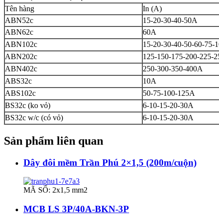
Tên hàng
In (A)
ABN52c
15-20-30-40-50A
ABN62c
60A
ABN102c
15-20-30-40-50-60-75-
ABN202c
125-150-175-200-225-
ABN402c
250-300-350-400A
ABS32c
10A
ABS102c
50-75-100-125A
BS32c (ko vỏ)
6-10-15-20-30A
BS32c w/c (có vỏ)
6-10-15-20-30A
Sản phẩm liên quan
Dây đôi mềm Trần Phú 2×1,5 (200m/cuộn)
MÃ SỐ: 2x1,5 mm2
MCB LS 3P/40A-BKN-3P