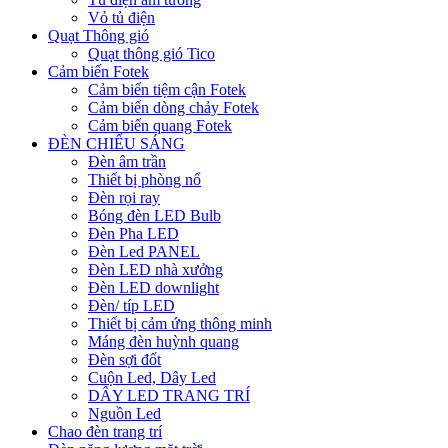
Vỏ tủ điện
Quạt Thông gió
Quạt thông gió Tico
Cảm biến Fotek
Cảm biến tiệm cận Fotek
Cảm biến dòng chảy Fotek
Cảm biến quang Fotek
ĐÈN CHIẾU SÁNG
Đèn âm trần
Thiết bị phòng nổ
Đèn rọi ray
Bóng đèn LED Bulb
Đèn Pha LED
Đèn Led PANEL
Đèn LED nhà xưởng
Đèn LED downlight
Đèn/ típ LED
Thiết bị cảm ứng thông minh
Máng đèn huỳnh quang
Đèn sợi đốt
Cuộn Led, Dây Led
DÂY LED TRANG TRÍ
Nguồn Led
Chao đèn trang trí