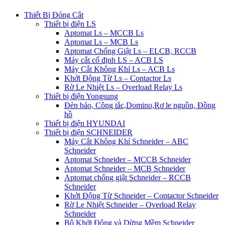
Thiết Bị Đóng Cắt
Thiết bị điện LS
Aptomat Ls – MCCB Ls
Aptomat Ls – MCB Ls
Aptomat Chống Giật Ls – ELCB, RCCB
Máy cắt cố định LS – ACB LS
Máy Cắt Không Khí Ls – ACB Ls
Khởi Động Từ Ls – Contactor Ls
Rờ Le Nhiệt Ls – Overload Relay Ls
Thiết bị điện Yongsung
Đèn báo, Công tắc,Domino,Rơ le nguồn, Đồng
hồ
Thiết bị điện HYUNDAI
Thiết bị điện SCHNEIDER
Máy Cắt Không Khí Schneider – ABC
Schneider
Aptomat Schneider – MCCB Schneider
Aptomat Schneider – MCB Schneider
Aptomat chống giật Schneider – RCCB
Schneider
Khởi Động Từ Schneider – Contactor Schneider
Rờ Le Nhiệt Schneider – Overload Relay
Schneider
Bộ Khởi Động và Dừng Mềm Schneider