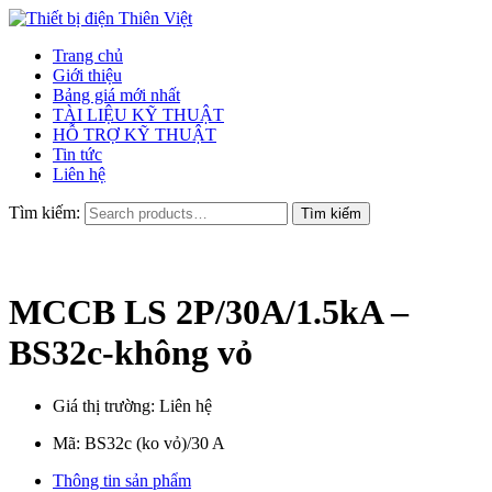
Trang chủ
Giới thiệu
Bảng giá mới nhất
TÀI LIỆU KỸ THUẬT
HỖ TRỢ KỸ THUẬT
Tin tức
Liên hệ
Tìm kiếm:
MCCB LS 2P/30A/1.5kA –
BS32c-không vỏ
Giá thị trường: Liên hệ
Mã:
BS32c (ko vỏ)/30 A
Thông tin sản phẩm