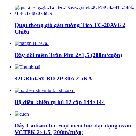
Quạt thông gió gắn tường Tico TC-20AV6 2
Chiều
Dây đôi mềm Trần Phú 2×1,5 (200m/cuộn)
32GRhd-RCBO 2P 30A 2.5KA
Bộ điều khiển tụ bù 12 cấp 144×144
Dây Cadisun hai ruột mềm bọc đặc dạng ovan
VCTFK 2×1.5 (200m/cuộn)