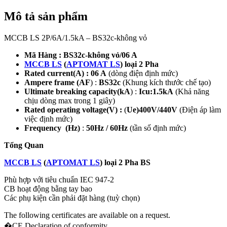
Mô tả sản phẩm
MCCB LS 2P/6A/1.5kA – BS32c-không vỏ
Mã Hàng : BS32c-không vỏ/06 A
MCCB LS
(
APTOMAT LS
) loại 2 Pha
Rated current(A) : 06 A
(dòng điện định mức)
Ampere frame (AF
) :
BS32c
(Khung kích thước chế tạo)
Ultimate breaking capacity(kA
) :
Icu:1.5kA
(Khả năng
chịu dòng max trong 1 giây)
Rated operating voltage(V) :
(
Ue)400V/440V
(Điện áp làm
việc định mức)
Frequency (Hz)
:
50Hz / 60Hz
(tần số định mức)
Tổng Quan
MCCB LS
(
APTOMAT LS
) loại 2 Pha BS
Phù hợp với tiêu chuẩn IEC 947-2
CB hoạt động bằng tay bao
Các phụ kiện cần phải đặt hàng (tuỳ chọn)
The following certificates are available on a request.
�CE Declaration of conformity