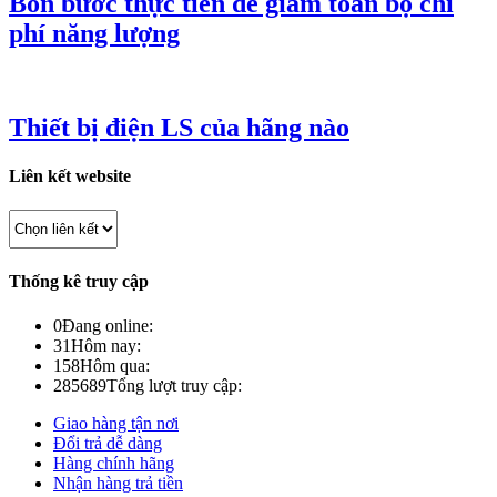
Bốn bước thực tiễn để giảm toàn bộ chi
phí năng lượng
Thiết bị điện LS của hãng nào
Liên kết website
Thống kê truy cập
0
Đang online:
31
Hôm nay:
158
Hôm qua:
285689
Tổng lượt truy cập:
Giao hàng tận nơi
Đổi trả dễ dàng
Hàng chính hãng
Nhận hàng trả tiền